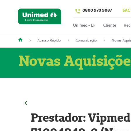
0800 970 9087
SAC
Unimed - LF
Cliente
Rec
Acesso Rápido
Comunicação
Novas Aquis
Novas Aquisiçõe
Prestador: Vipmed 