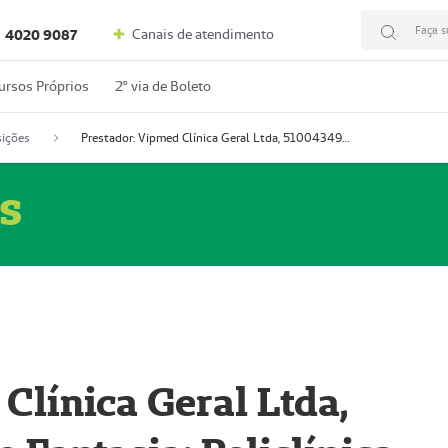
Faça s
Canais de atendimento
4020 9087
ursos Próprios
2º via de Boleto
ições
Prestador: Vipmed Clínica Geral Ltda, 51004349-0 (Nome Fantasia: Policlínica Master)
s
Clínica Geral Ltda,