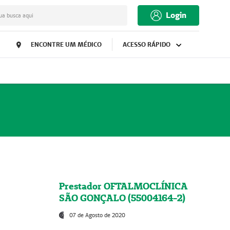
Login
ua busca aqui
ENCONTRE UM MÉDICO
ACESSO RÁPIDO
Prestador OFTALMOCLÍNICA
SÃO GONÇALO (55004164-2)
07 de Agosto de 2020