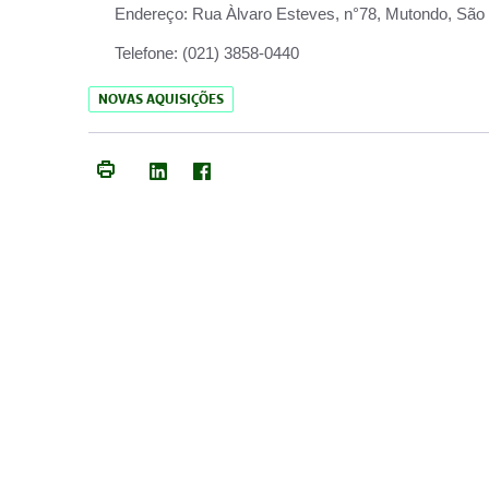
Endereço:
Rua Àlvaro Esteves, n°78, Mutondo, São 
Telefone:
(021) 3858-0440
NOVAS AQUISIÇÕES