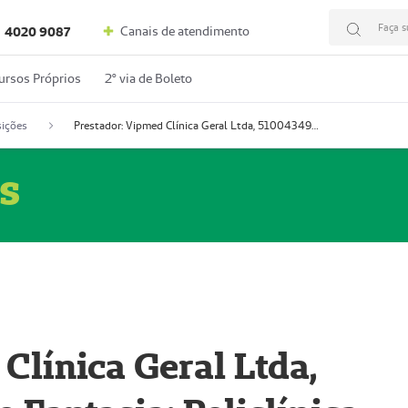
Faça s
Canais de atendimento
4020 9087
ursos Próprios
2º via de Boleto
ições
Prestador: Vipmed Clínica Geral Ltda, 51004349-0 (Nome Fantasia: Policlínica Master)
s
Clínica Geral Ltda,