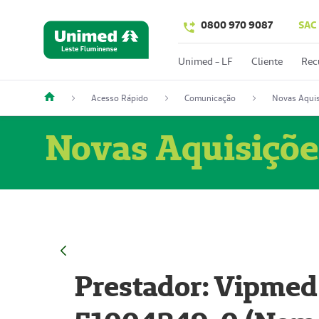
0800 970 9087
SAC
Unimed - LF
Cliente
Rec
Acesso Rápido
Comunicação
Novas Aquis
Novas Aquisiçõe
Prestador: Vipmed 