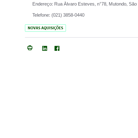
Endereço:
Rua Àlvaro Esteves, n°78, Mutondo, São 
Telefone:
(021) 3858-0440
NOVAS AQUISIÇÕES