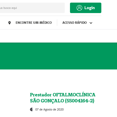
Login
ua busca aqui
ENCONTRE UM MÉDICO
ACESSO RÁPIDO
Prestador OFTALMOCLÍNICA
SÃO GONÇALO (55004164-2)
07 de Agosto de 2020