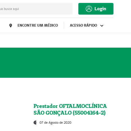
Login
ua busca aqui
ENCONTRE UM MÉDICO
ACESSO RÁPIDO
Prestador OFTALMOCLÍNICA
SÃO GONÇALO (55004164-2)
07 de Agosto de 2020