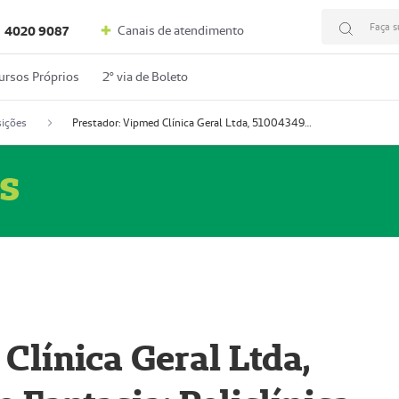
Faça s
Canais de atendimento
4020 9087
ursos Próprios
2º via de Boleto
ições
Prestador: Vipmed Clínica Geral Ltda, 51004349-0 (Nome Fantasia: Policlínica Master)
s
Clínica Geral Ltda,