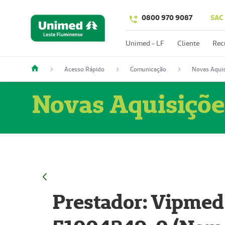
0800 970 9087
SAC
Unimed - LF
Cliente
Rec
Acesso Rápido
Comunicação
Novas Aquis
Novas Aquisiçõe
Prestador: Vipmed 