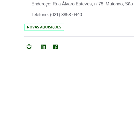
Endereço:
Rua Àlvaro Esteves, n°78, Mutondo, São 
Telefone:
(021) 3858-0440
NOVAS AQUISIÇÕES