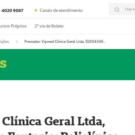
Faça s
Canais de atendimento
4020 9087
ursos Próprios
2º via de Boleto
ições
Prestador: Vipmed Clínica Geral Ltda, 51004349-0 (Nome Fantasia: Policlínica Master)
s
Clínica Geral Ltda,