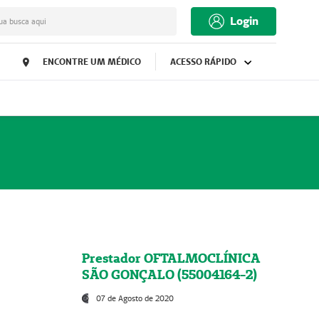
Login
ua busca aqui
ENCONTRE UM MÉDICO
ACESSO RÁPIDO
Prestador OFTALMOCLÍNICA
SÃO GONÇALO (55004164-2)
07 de Agosto de 2020