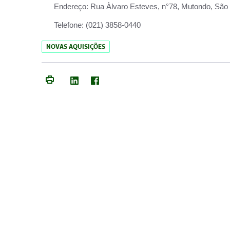
Endereço:
Rua Àlvaro Esteves, n°78, Mutondo, São 
Telefone:
(021) 3858-0440
NOVAS AQUISIÇÕES