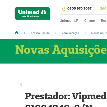
0800 970 9087
SAC
Unimed - LF
Cliente
Rec
Acesso Rápido
Comunicação
Novas Aquis
Novas Aquisiçõe
Prestador: Vipmed 