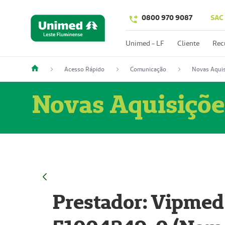
0800 970 9087
SAC
Unimed - LF
Cliente
Rec
Acesso Rápido
Comunicação
Novas Aquis
Novas Aquisiçõe
Prestador: Vipmed 