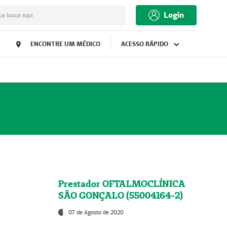
Login
ua busca aqui
ENCONTRE UM MÉDICO
ACESSO RÁPIDO
Prestador OFTALMOCLÍNICA
SÃO GONÇALO (55004164-2)
07 de Agosto de 2020