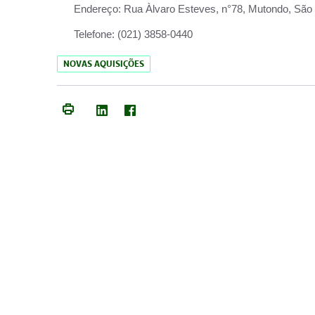
Endereço:
Rua Àlvaro Esteves, n°78, Mutondo, São 
Telefone:
(021) 3858-0440
NOVAS AQUISIÇÕES