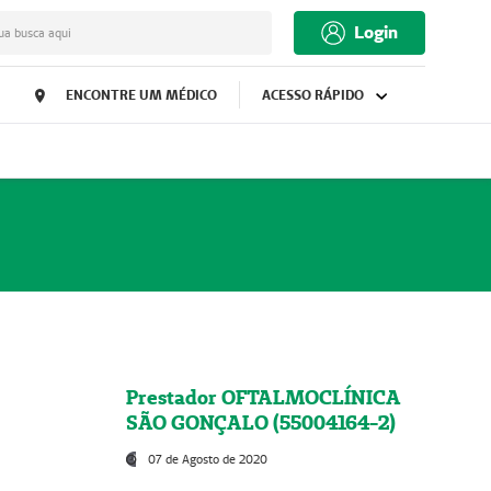
Login
ua busca aqui
ENCONTRE UM MÉDICO
ACESSO RÁPIDO
Prestador OFTALMOCLÍNICA
SÃO GONÇALO (55004164-2)
07 de Agosto de 2020