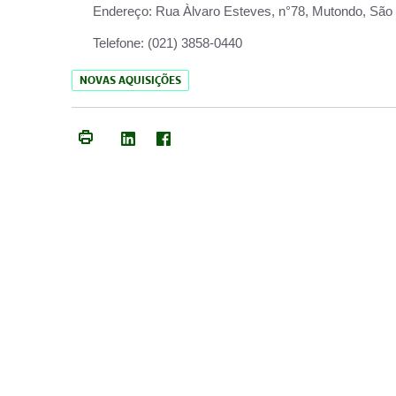
Endereço:
Rua Àlvaro Esteves, n°78, Mutondo, São 
Telefone:
(021) 3858-0440
NOVAS AQUISIÇÕES