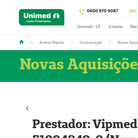
0800 970 9087
SAC
Unimed - LF
Cliente
Rec
Acesso Rápido
Comunicação
Novas Aquis
Novas Aquisiçõe
Prestador: Vipmed 