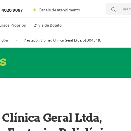
Faça s
Canais de atendimento
4020 9087
ursos Próprios
2º via de Boleto
ições
Prestador: Vipmed Clínica Geral Ltda, 51004349-0 (Nome Fantasia: Policlínica Master)
s
Clínica Geral Ltda,