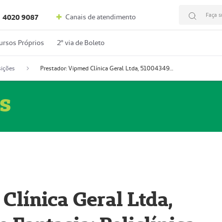
Faça s
Canais de atendimento
4020 9087
ursos Próprios
2º via de Boleto
ições
Prestador: Vipmed Clínica Geral Ltda, 51004349-0 (Nome Fantasia: Policlínica Master)
s
Clínica Geral Ltda,