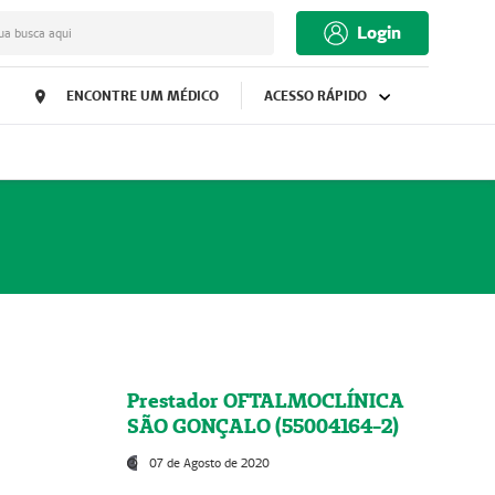
Login
ua busca aqui
ENCONTRE UM MÉDICO
ACESSO RÁPIDO
Prestador OFTALMOCLÍNICA
SÃO GONÇALO (55004164-2)
07 de Agosto de 2020