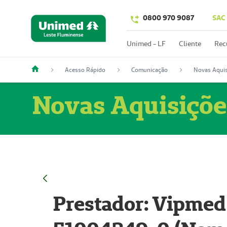
0800 970 9087
SAC
Unimed - LF
Cliente
Rec
Acesso Rápido
Comunicação
Novas Aquis
Novas Aquisiçõe
Prestador: Vipmed 