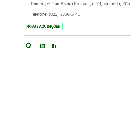
Endereço:
Rua Àlvaro Esteves, n°78, Mutondo, São 
Telefone:
(021) 3858-0440
NOVAS AQUISIÇÕES