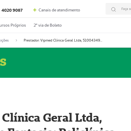
Faça s
Canais de atendimento
4020 9087
ursos Próprios
2º via de Boleto
ições
Prestador: Vipmed Clínica Geral Ltda, 51004349-0 (Nome Fantasia: Policlínica Master)
s
Clínica Geral Ltda,