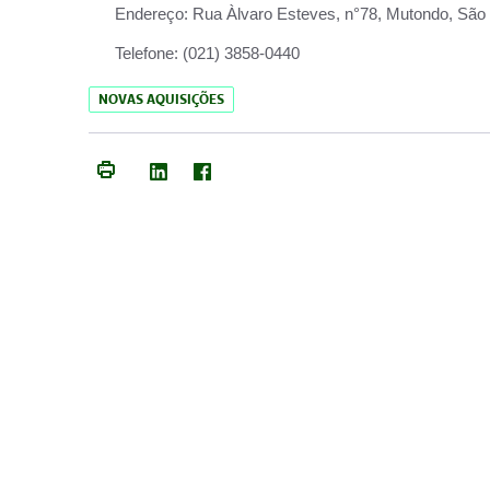
Endereço:
Rua Àlvaro Esteves, n°78, Mutondo, São 
Telefone:
(021) 3858-0440
NOVAS AQUISIÇÕES