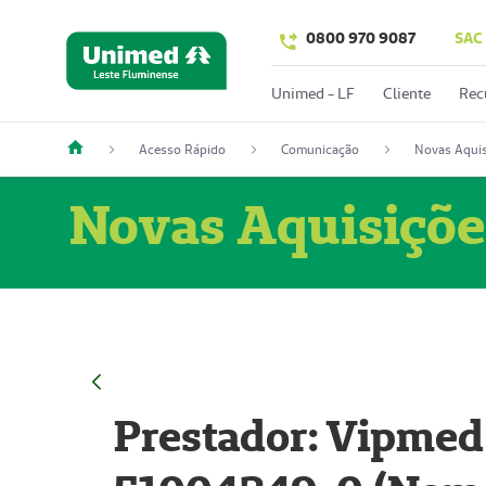
0800 970 9087
SAC
Unimed - LF
Cliente
Rec
Acesso Rápido
Comunicação
Novas Aquis
Novas Aquisiçõe
Prestador: Vipmed 