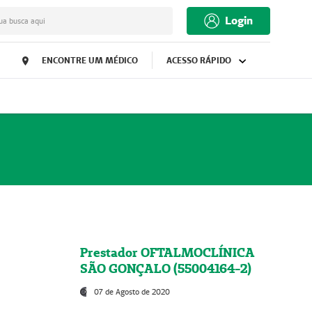
Login
ua busca aqui
ENCONTRE UM MÉDICO
ACESSO RÁPIDO
Prestador OFTALMOCLÍNICA
SÃO GONÇALO (55004164-2)
07 de Agosto de 2020