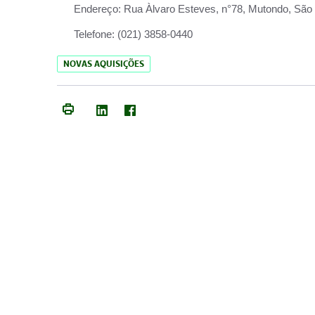
Endereço:
Rua Àlvaro Esteves, n°78, Mutondo, São 
Telefone:
(021) 3858-0440
NOVAS AQUISIÇÕES