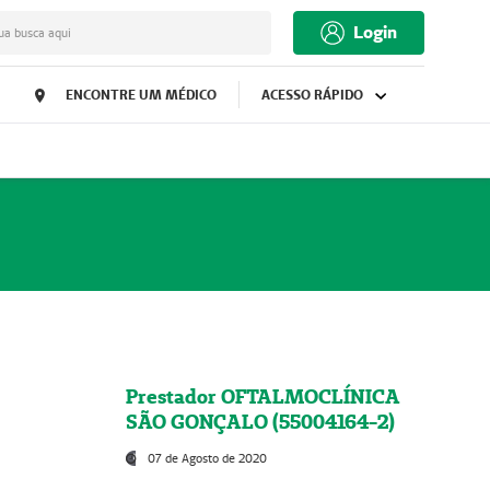
Login
ua busca aqui
ENCONTRE UM MÉDICO
ACESSO RÁPIDO
Prestador OFTALMOCLÍNICA
SÃO GONÇALO (55004164-2)
07 de Agosto de 2020