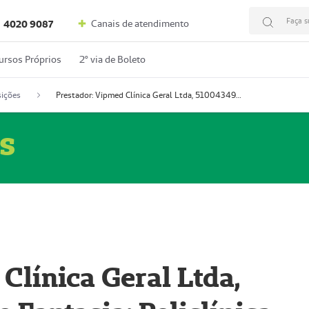
Faça s
Canais de atendimento
4020 9087
ursos Próprios
2º via de Boleto
ições
Prestador: Vipmed Clínica Geral Ltda, 51004349-0 (Nome Fantasia: Policlínica Master)
s
Clínica Geral Ltda,