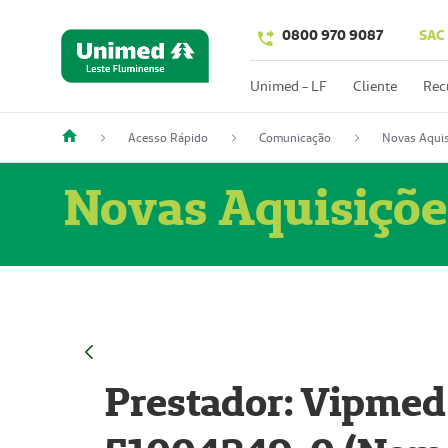
0800 970 9087
SAC
Unimed - LF
Cliente
Rec
Acesso Rápido
Comunicação
Novas Aquis
Novas Aquisiçõe
Prestador: Vipmed 