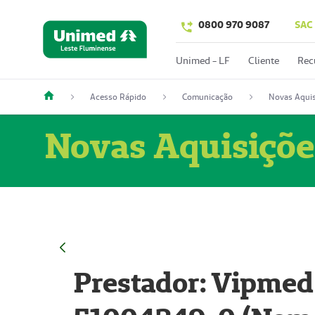
0800 970 9087
SAC
Unimed - LF
Cliente
Rec
Acesso Rápido
Comunicação
Novas Aquis
Novas Aquisiçõe
Prestador: Vipmed 