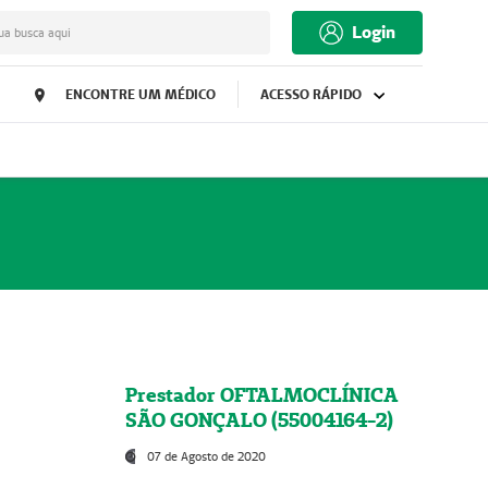
Login
ua busca aqui
ENCONTRE UM MÉDICO
ACESSO RÁPIDO
Prestador OFTALMOCLÍNICA
SÃO GONÇALO (55004164-2)
07 de Agosto de 2020