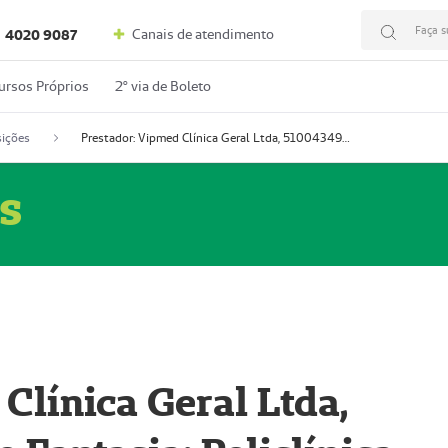
Faça s
Canais de atendimento
4020 9087
ursos Próprios
2º via de Boleto
ições
Prestador: Vipmed Clínica Geral Ltda, 51004349-0 (Nome Fantasia: Policlínica Master)
s
Clínica Geral Ltda,