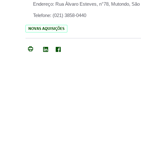
Endereço:
Rua Àlvaro Esteves, n°78, Mutondo, São 
Telefone:
(021) 3858-0440
NOVAS AQUISIÇÕES