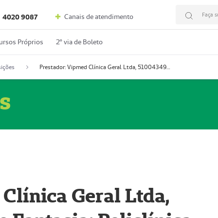
Faça s
Canais de atendimento
4020 9087
ursos Próprios
2º via de Boleto
ições
Prestador: Vipmed Clínica Geral Ltda, 51004349-0 (Nome Fantasia: Policlínica Master)
s
Clínica Geral Ltda,