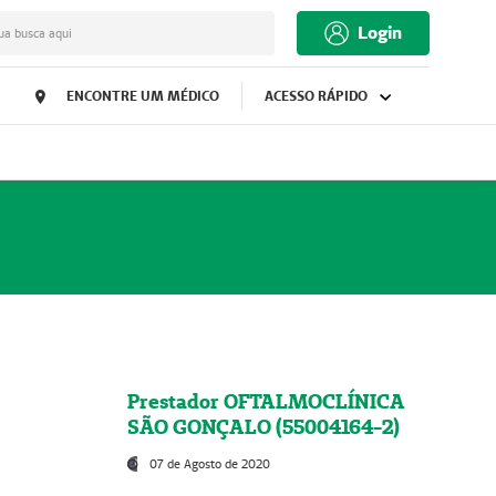
Login
ua busca aqui
ENCONTRE UM MÉDICO
ACESSO RÁPIDO
Prestador OFTALMOCLÍNICA
SÃO GONÇALO (55004164-2)
07 de Agosto de 2020