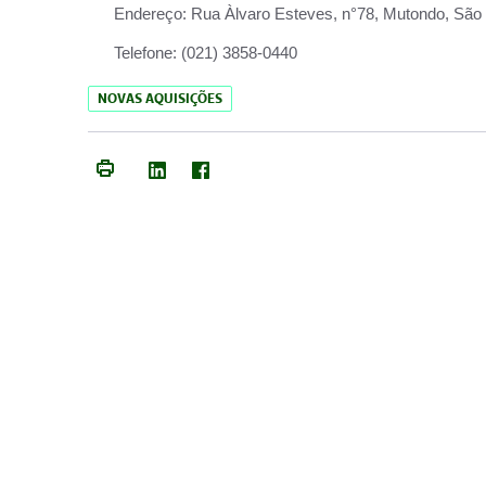
Endereço:
Rua Àlvaro Esteves, n°78, Mutondo, São 
Telefone:
(021) 3858-0440
NOVAS AQUISIÇÕES