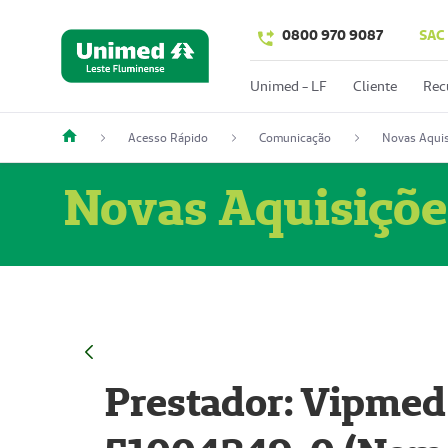
0800 970 9087
SAC
Unimed - LF
Cliente
Rec
Acesso Rápido
Comunicação
Novas Aquis
Novas Aquisiçõe
Prestador: Vipmed 