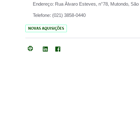
Endereço:
Rua Àlvaro Esteves, n°78, Mutondo, São 
Telefone:
(021) 3858-0440
NOVAS AQUISIÇÕES