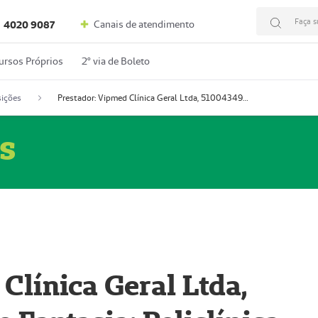
Faça s
Canais de atendimento
4020 9087
ursos Próprios
2º via de Boleto
ições
Prestador: Vipmed Clínica Geral Ltda, 51004349-0 (Nome Fantasia: Policlínica Master)
s
Clínica Geral Ltda,