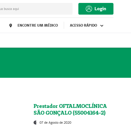
Login
ua busca aqui
ENCONTRE UM MÉDICO
ACESSO RÁPIDO
Prestador OFTALMOCLÍNICA
SÃO GONÇALO (55004164-2)
07 de Agosto de 2020