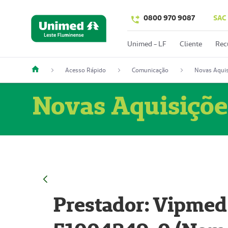
0800 970 9087
SAC
Unimed - LF
Cliente
Rec
Acesso Rápido
Comunicação
Novas Aquis
Novas Aquisiçõe
Prestador: Vipmed 