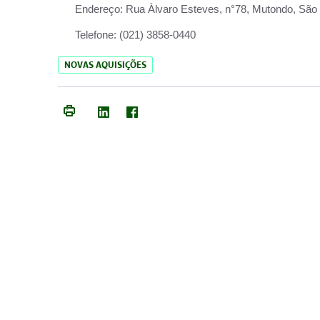
Endereço:
Rua Àlvaro Esteves, n°78, Mutondo, São 
Telefone:
(021) 3858-0440
NOVAS AQUISIÇÕES