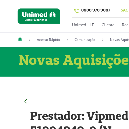
0800 970 9087
SAC
Unimed - LF
Cliente
Rec
Acesso Rápido
Comunicação
Novas Aquis
Novas Aquisiçõe
Prestador: Vipmed 