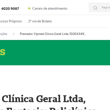
Faça s
Canais de atendimento
4020 9087
ursos Próprios
2º via de Boleto
ições
Prestador: Vipmed Clínica Geral Ltda, 51004349-0 (Nome Fantasia: Policlínica Master)
s
Clínica Geral Ltda,