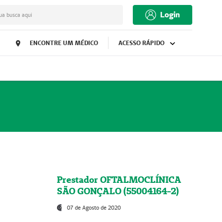
Login
ua busca aqui
ENCONTRE UM MÉDICO
ACESSO RÁPIDO
Prestador OFTALMOCLÍNICA
SÃO GONÇALO (55004164-2)
07 de Agosto de 2020