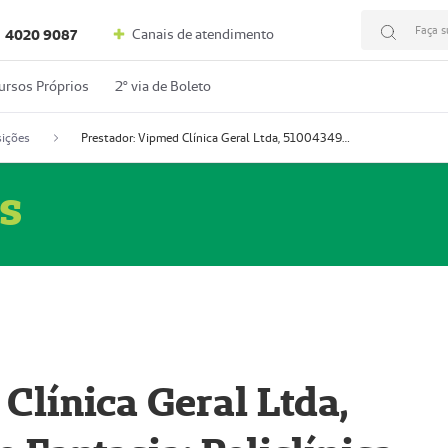
Faça s
Canais de atendimento
4020 9087
ursos Próprios
2º via de Boleto
ições
Prestador: Vipmed Clínica Geral Ltda, 51004349-0 (Nome Fantasia: Policlínica Master)
s
Clínica Geral Ltda,