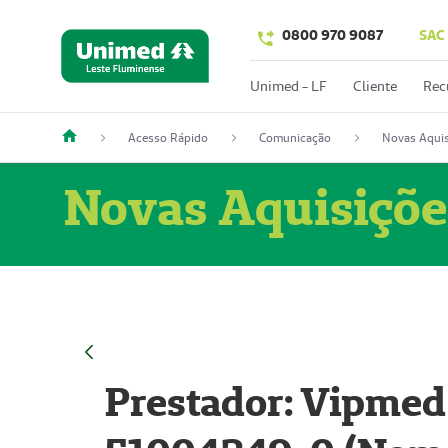
0800 970 9087
SAC
Unimed - LF
Cliente
Rec
Acesso Rápido
Comunicação
Novas Aquis
Novas Aquisiçõe
Prestador: Vipmed 