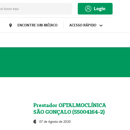
Login
ua busca aqui
ENCONTRE UM MÉDICO
ACESSO RÁPIDO
Prestador OFTALMOCLÍNICA
SÃO GONÇALO (55004164-2)
07 de Agosto de 2020