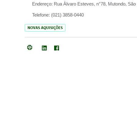
Endereço:
Rua Àlvaro Esteves, n°78, Mutondo, São 
Telefone:
(021) 3858-0440
NOVAS AQUISIÇÕES