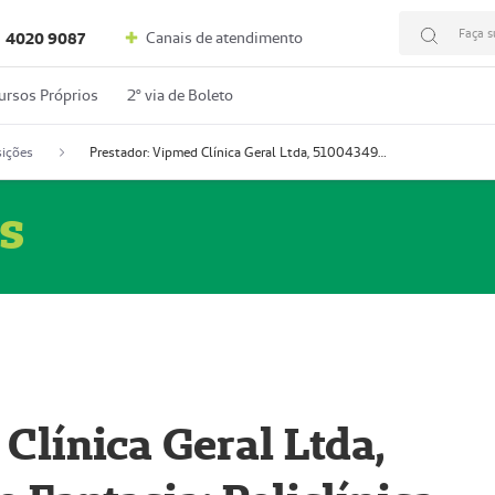
Faça s
Canais de atendimento
4020 9087
ursos Próprios
2º via de Boleto
ições
Prestador: Vipmed Clínica Geral Ltda, 51004349-0 (Nome Fantasia: Policlínica Master)
s
Clínica Geral Ltda,