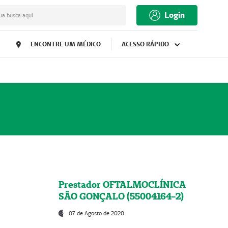
Login
ua busca aqui
ENCONTRE UM MÉDICO
ACESSO RÁPIDO
Prestador OFTALMOCLÍNICA
SÃO GONÇALO (55004164-2)
07 de Agosto de 2020