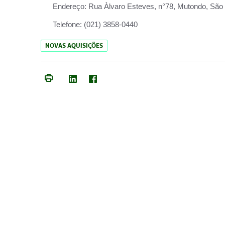
Endereço:
Rua Àlvaro Esteves, n°78, Mutondo, São 
Telefone:
(021) 3858-0440
NOVAS AQUISIÇÕES