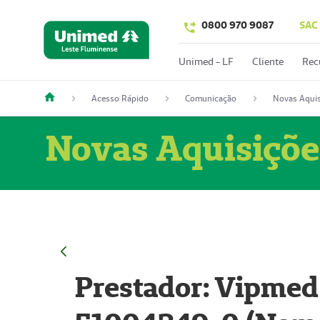
0800 970 9087
SAC
Unimed - LF
Cliente
Rec
Acesso Rápido
Comunicação
Novas Aquis
Novas Aquisiçõe
Prestador: Vipmed 