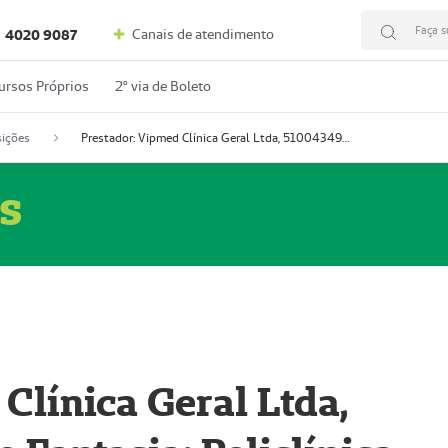
Faça s
Canais de atendimento
4020 9087
ursos Próprios
2º via de Boleto
ições
Prestador: Vipmed Clínica Geral Ltda, 51004349-0 (Nome Fantasia: Policlínica Master)
s
Clínica Geral Ltda,