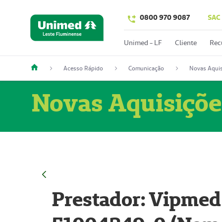
0800 970 9087
SAC
Unimed - LF
Cliente
Rec
Acesso Rápido
Comunicação
Novas Aquis
Novas Aquisiçõe
Prestador: Vipmed 