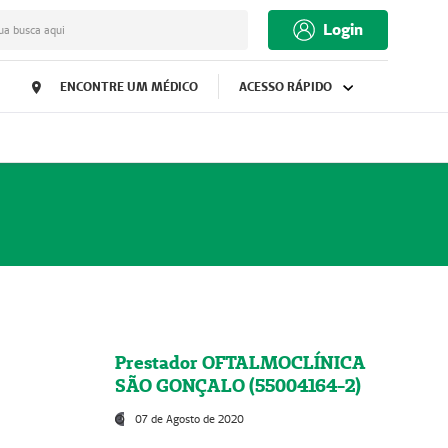
Login
ua busca aqui
ENCONTRE UM MÉDICO
ACESSO RÁPIDO
Prestador OFTALMOCLÍNICA
SÃO GONÇALO (55004164-2)
07 de Agosto de 2020