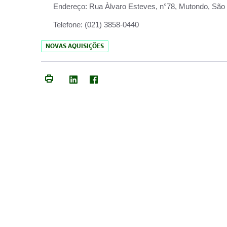
Endereço:
Rua Àlvaro Esteves, n°78, Mutondo, São 
Telefone:
(021) 3858-0440
NOVAS AQUISIÇÕES