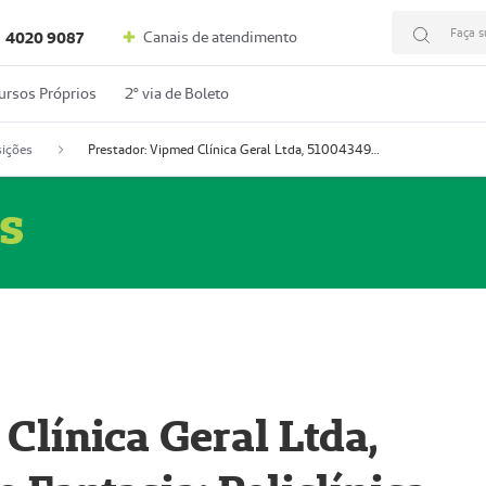
Faça s
Canais de atendimento
4020 9087
ursos Próprios
2º via de Boleto
ições
Prestador: Vipmed Clínica Geral Ltda, 51004349-0 (Nome Fantasia: Policlínica Master)
s
Clínica Geral Ltda,