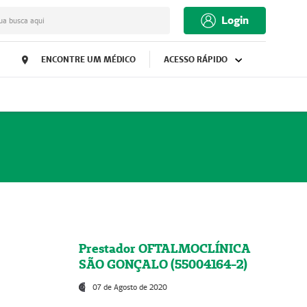
Login
ua busca aqui
ENCONTRE UM MÉDICO
ACESSO RÁPIDO
Prestador OFTALMOCLÍNICA
SÃO GONÇALO (55004164-2)
07 de Agosto de 2020