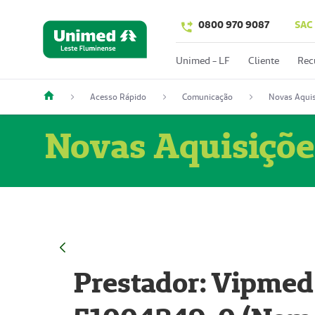
0800 970 9087
SAC
Unimed - LF
Cliente
Rec
Acesso Rápido
Comunicação
Novas Aquis
Novas Aquisiçõe
Prestador: Vipmed 