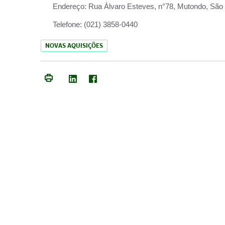
Endereço:
Rua Àlvaro Esteves, n°78, Mutondo, São 
Telefone:
(021) 3858-0440
NOVAS AQUISIÇÕES