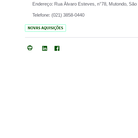
Endereço:
Rua Àlvaro Esteves, n°78, Mutondo, São 
Telefone:
(021) 3858-0440
NOVAS AQUISIÇÕES