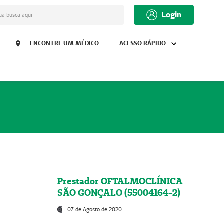
Login
ua busca aqui
ENCONTRE UM MÉDICO
ACESSO RÁPIDO
Prestador OFTALMOCLÍNICA
SÃO GONÇALO (55004164-2)
07 de Agosto de 2020