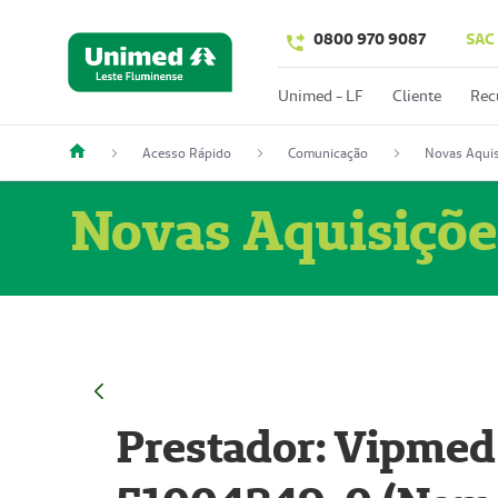
0800 970 9087
SAC
Unimed - LF
Cliente
Rec
Acesso Rápido
Comunicação
Novas Aquis
Novas Aquisiçõe
Prestador: Vipmed 