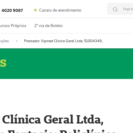
Faça s
Canais de atendimento
4020 9087
ursos Próprios
2º via de Boleto
ições
Prestador: Vipmed Clínica Geral Ltda, 51004349-0 (Nome Fantasia: Policlínica Master)
s
Clínica Geral Ltda,