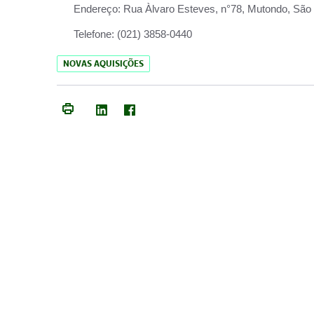
Endereço:
Rua Àlvaro Esteves, n°78, Mutondo, São 
Telefone:
(021) 3858-0440
NOVAS AQUISIÇÕES