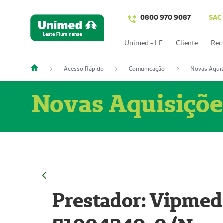
0800 970 9087
SAC
Unimed - LF
Cliente
Rec
Acesso Rápido
Comunicação
Novas Aquis
Novas Aquisiçõe
Prestador: Vipmed 