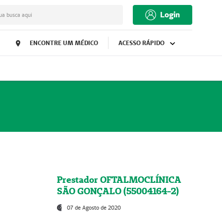
Login
ua busca aqui
ENCONTRE UM MÉDICO
ACESSO RÁPIDO
Prestador OFTALMOCLÍNICA
SÃO GONÇALO (55004164-2)
07 de Agosto de 2020