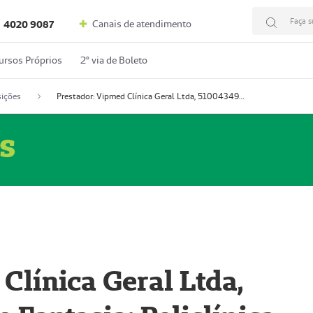
Faça s
Canais de atendimento
4020 9087
ursos Próprios
2º via de Boleto
ições
Prestador: Vipmed Clínica Geral Ltda, 51004349-0 (Nome Fantasia: Policlínica Master)
s
Clínica Geral Ltda,