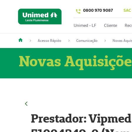
0800 970 9087
SAC
Unimed - LF
Cliente
Rec
Acesso Rápido
Comunicação
Novas Aquis
Novas Aquisiçõe
Prestador: Vipmed 