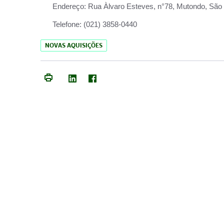
Endereço:
Rua Àlvaro Esteves, n°78, Mutondo, São 
Telefone:
(021) 3858-0440
NOVAS AQUISIÇÕES