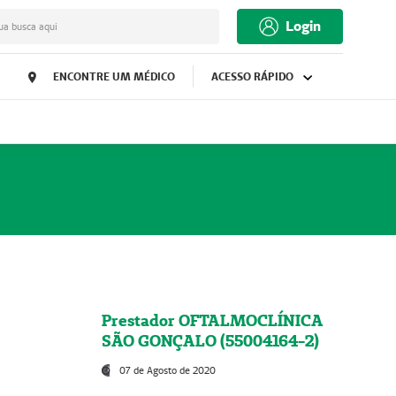
Login
ua busca aqui
ENCONTRE UM MÉDICO
ACESSO RÁPIDO
Prestador OFTALMOCLÍNICA
SÃO GONÇALO (55004164-2)
07 de Agosto de 2020