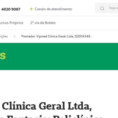
Faça s
Canais de atendimento
4020 9087
ursos Próprios
2º via de Boleto
ições
Prestador: Vipmed Clínica Geral Ltda, 51004349-0 (Nome Fantasia: Policlínica Master)
s
Clínica Geral Ltda,