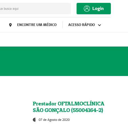
Login
ua busca aqui
ENCONTRE UM MÉDICO
ACESSO RÁPIDO
Prestador OFTALMOCLÍNICA
SÃO GONÇALO (55004164-2)
07 de Agosto de 2020