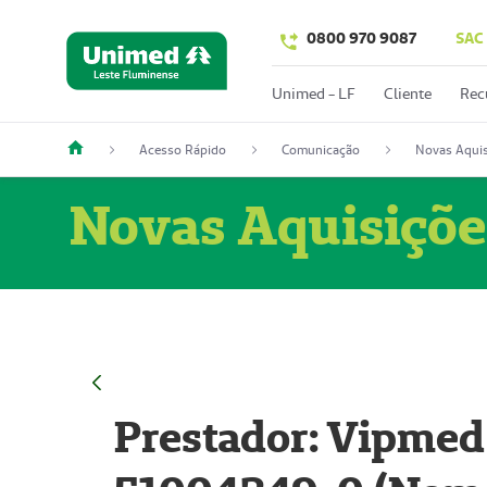
0800 970 9087
SAC
Unimed - LF
Cliente
Rec
Acesso Rápido
Comunicação
Novas Aquis
Novas Aquisiçõe
Prestador: Vipmed 