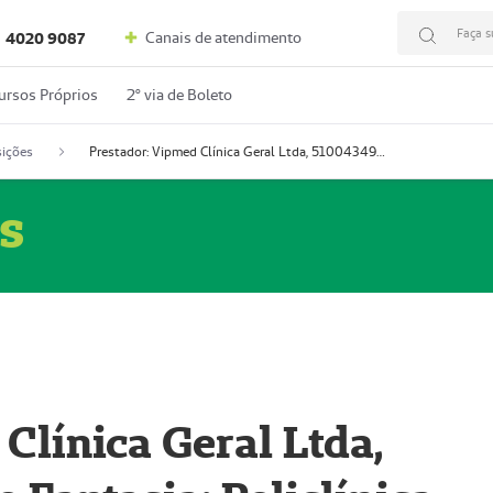
Faça s
Canais de atendimento
4020 9087
ursos Próprios
2º via de Boleto
ições
Prestador: Vipmed Clínica Geral Ltda, 51004349-0 (Nome Fantasia: Policlínica Master)
s
Clínica Geral Ltda,