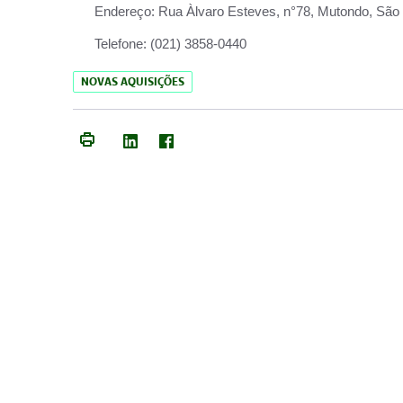
Endereço:
Rua Àlvaro Esteves, n°78, Mutondo, São 
Telefone:
(021) 3858-0440
NOVAS AQUISIÇÕES