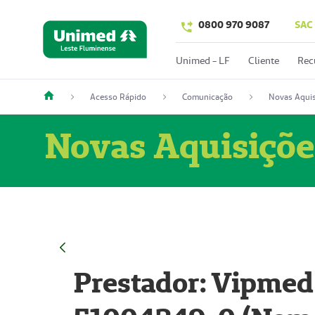
0800 970 9087
SAC
Unimed - LF
Cliente
Rec
Acesso Rápido
Comunicação
Novas Aquis
Novas Aquisiçõe
Prestador: Vipmed 