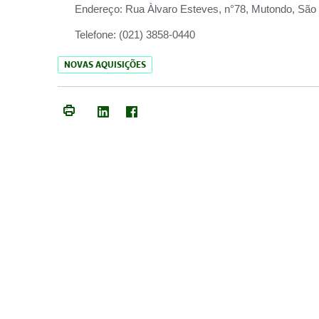
Endereço:
Rua Àlvaro Esteves, n°78, Mutondo, São 
Telefone:
(021) 3858-0440
NOVAS AQUISIÇÕES