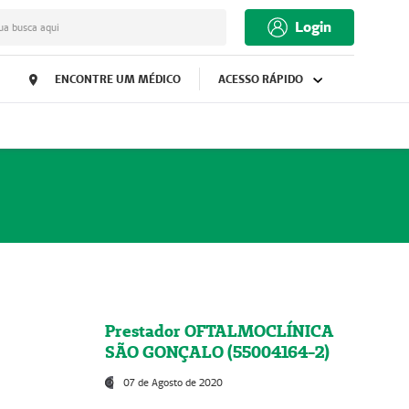
Login
ua busca aqui
ENCONTRE UM MÉDICO
ACESSO RÁPIDO
Prestador OFTALMOCLÍNICA
SÃO GONÇALO (55004164-2)
07 de Agosto de 2020