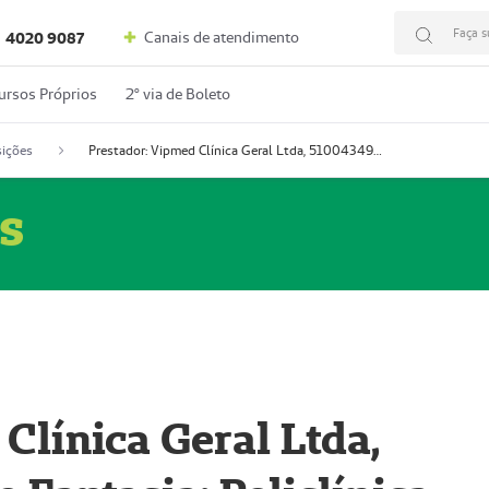
Faça s
Canais de atendimento
4020 9087
ursos Próprios
2º via de Boleto
ições
Prestador: Vipmed Clínica Geral Ltda, 51004349-0 (Nome Fantasia: Policlínica Master)
s
Clínica Geral Ltda,