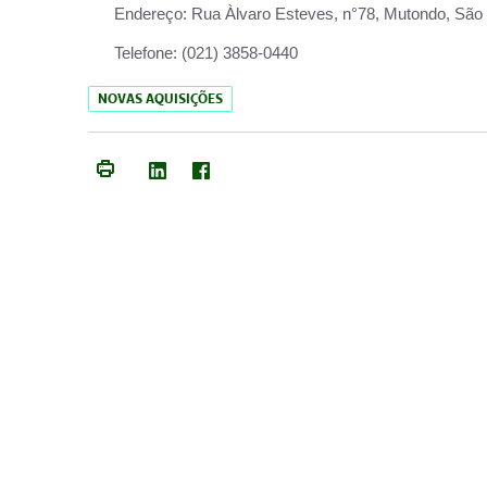
Endereço:
Rua Àlvaro Esteves, n°78, Mutondo, São 
Telefone:
(021) 3858-0440
NOVAS AQUISIÇÕES