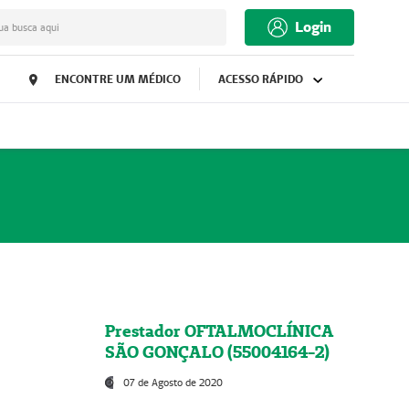
Login
ua busca aqui
ENCONTRE UM MÉDICO
ACESSO RÁPIDO
Prestador OFTALMOCLÍNICA
SÃO GONÇALO (55004164-2)
07 de Agosto de 2020