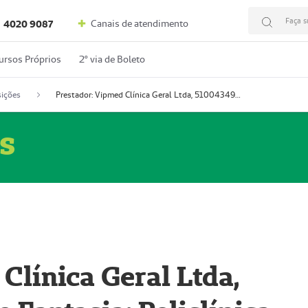
Faça s
Canais de atendimento
4020 9087
ursos Próprios
2º via de Boleto
ições
Prestador: Vipmed Clínica Geral Ltda, 51004349-0 (Nome Fantasia: Policlínica Master)
s
Clínica Geral Ltda,