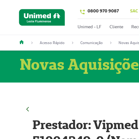
0800 970 9087
SAC
Unimed - LF
Cliente
Rec
Acesso Rápido
Comunicação
Novas Aquis
Novas Aquisiçõe
Prestador: Vipmed 