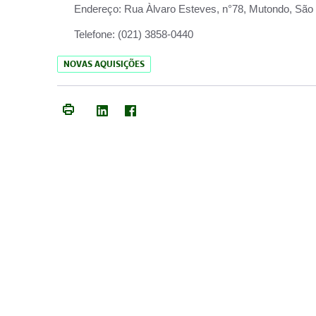
Endereço:
Rua Àlvaro Esteves, n°78, Mutondo, São 
Telefone:
(021) 3858-0440
NOVAS AQUISIÇÕES