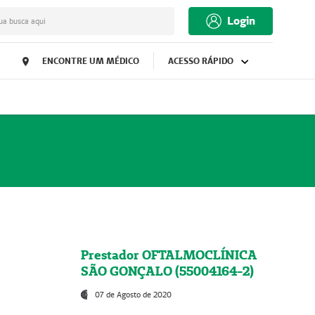
Login
ua busca aqui
ENCONTRE UM MÉDICO
ACESSO RÁPIDO
Prestador OFTALMOCLÍNICA
SÃO GONÇALO (55004164-2)
07 de Agosto de 2020