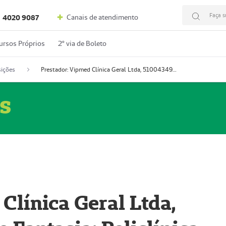
Faça s
Canais de atendimento
4020 9087
ursos Próprios
2º via de Boleto
ições
Prestador: Vipmed Clínica Geral Ltda, 51004349-0 (Nome Fantasia: Policlínica Master)
s
Clínica Geral Ltda,