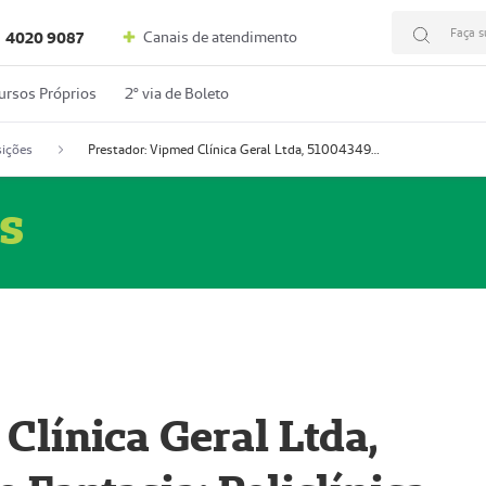
Faça s
Canais de atendimento
4020 9087
ursos Próprios
2º via de Boleto
ições
Prestador: Vipmed Clínica Geral Ltda, 51004349-0 (Nome Fantasia: Policlínica Master)
s
Clínica Geral Ltda,