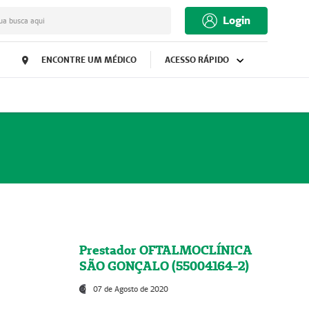
Login
ua busca aqui
ENCONTRE UM MÉDICO
ACESSO RÁPIDO
Prestador OFTALMOCLÍNICA
SÃO GONÇALO (55004164-2)
07 de Agosto de 2020