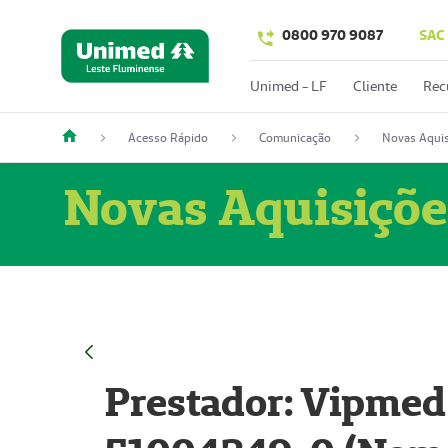
0800 970 9087
SAC
Unimed - LF
Cliente
Rec
Acesso Rápido
Comunicação
Novas Aquis
Novas Aquisiçõe
Prestador: Vipmed 