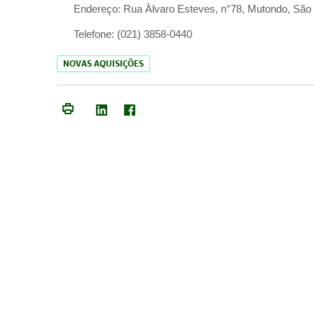
Endereço:
Rua Àlvaro Esteves, n°78, Mutondo, São 
Telefone:
(021) 3858-0440
NOVAS AQUISIÇÕES