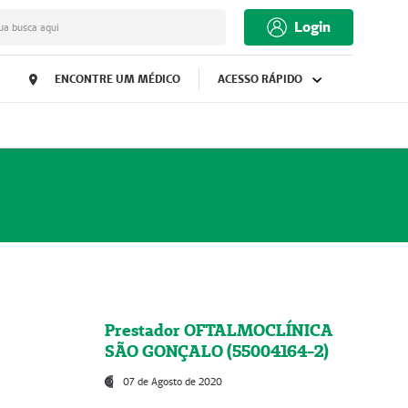
Login
ua busca aqui
ENCONTRE UM MÉDICO
ACESSO RÁPIDO
Prestador OFTALMOCLÍNICA
SÃO GONÇALO (55004164-2)
07 de Agosto de 2020