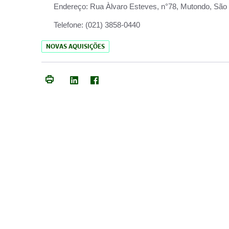
Endereço:
Rua Àlvaro Esteves, n°78, Mutondo, São 
Telefone:
(021) 3858-0440
NOVAS AQUISIÇÕES