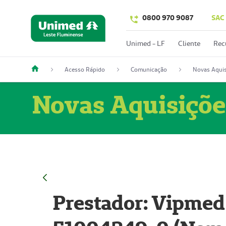
0800 970 9087
SAC
Unimed - LF
Cliente
Rec
Acesso Rápido
Comunicação
Novas Aquis
Novas Aquisiçõe
Prestador: Vipmed 