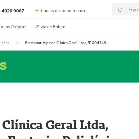
Faça s
Canais de atendimento
4020 9087
ursos Próprios
2º via de Boleto
ições
Prestador: Vipmed Clínica Geral Ltda, 51004349-0 (Nome Fantasia: Policlínica Master)
s
Clínica Geral Ltda,