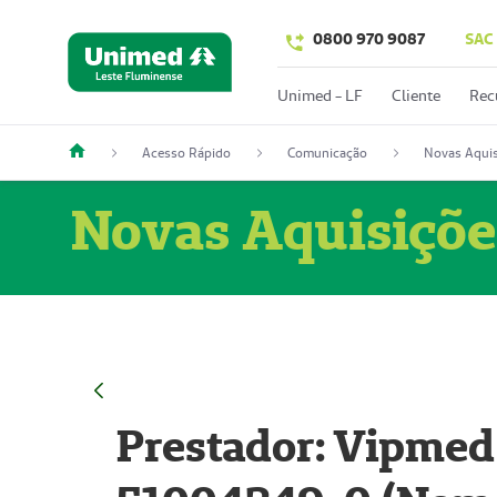
0800 970 9087
SAC
Unimed - LF
Cliente
Rec
Acesso Rápido
Comunicação
Novas Aquis
Novas Aquisiçõe
Prestador: Vipmed 