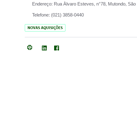
Endereço:
Rua Àlvaro Esteves, n°78, Mutondo, São 
Telefone:
(021) 3858-0440
NOVAS AQUISIÇÕES