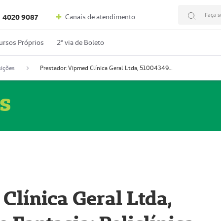
Faça s
Canais de atendimento
4020 9087
ursos Próprios
2º via de Boleto
ições
Prestador: Vipmed Clínica Geral Ltda, 51004349-0 (Nome Fantasia: Policlínica Master)
s
Clínica Geral Ltda,