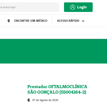
Login
ua busca aqui
ENCONTRE UM MÉDICO
ACESSO RÁPIDO
Prestador OFTALMOCLÍNICA
SÃO GONÇALO (55004164-2)
07 de Agosto de 2020