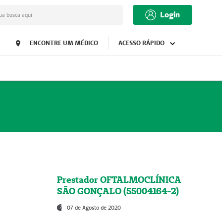
Login
ua busca aqui
ENCONTRE UM MÉDICO
ACESSO RÁPIDO
Prestador OFTALMOCLÍNICA
SÃO GONÇALO (55004164-2)
07 de Agosto de 2020