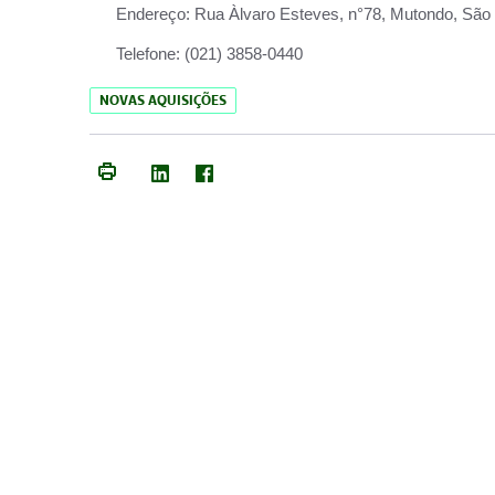
Endereço:
Rua Àlvaro Esteves, n°78, Mutondo, São 
Telefone:
(021) 3858-0440
NOVAS AQUISIÇÕES