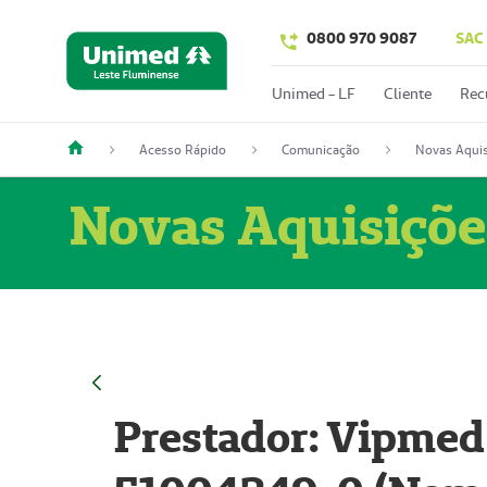
0800 970 9087
SAC
Unimed - LF
Cliente
Rec
Acesso Rápido
Comunicação
Novas Aquis
Novas Aquisiçõe
Prestador: Vipmed 