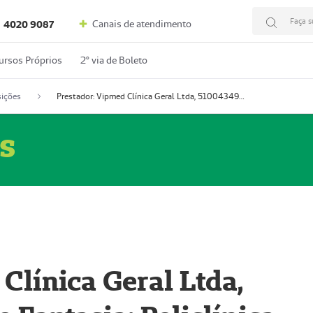
Faça s
Canais de atendimento
4020 9087
ursos Próprios
2º via de Boleto
ições
Prestador: Vipmed Clínica Geral Ltda, 51004349-0 (Nome Fantasia: Policlínica Master)
s
Clínica Geral Ltda,