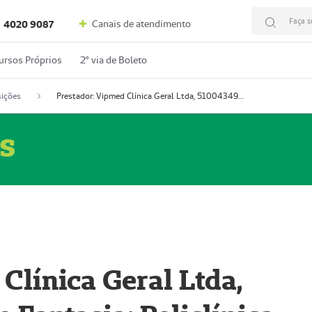
Faça s
Canais de atendimento
4020 9087
ursos Próprios
2º via de Boleto
ições
Prestador: Vipmed Clínica Geral Ltda, 51004349-0 (Nome Fantasia: Policlínica Master)
s
Clínica Geral Ltda,