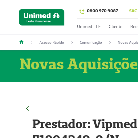
0800 970 9087
SAC
Unimed - LF
Cliente
Rec
Acesso Rápido
Comunicação
Novas Aquis
Novas Aquisiçõe
Prestador: Vipmed 