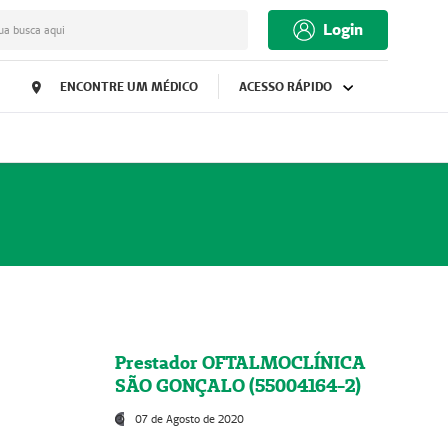
Login
ua busca aqui
ENCONTRE UM MÉDICO
ACESSO RÁPIDO
Prestador OFTALMOCLÍNICA
SÃO GONÇALO (55004164-2)
07 de Agosto de 2020