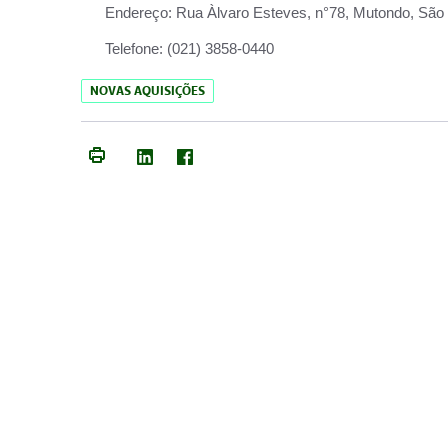
Endereço:
Rua Àlvaro Esteves, n°78, Mutondo, São 
Telefone:
(021) 3858-0440
NOVAS AQUISIÇÕES