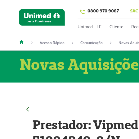
0800 970 9087
SAC
Unimed - LF
Cliente
Rec
Acesso Rápido
Comunicação
Novas Aquis
Novas Aquisiçõe
Prestador: Vipmed 