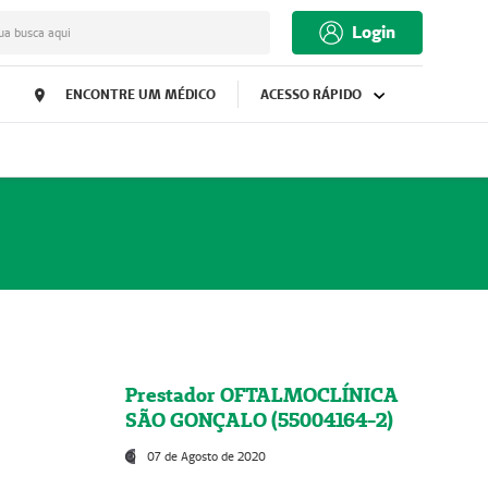
Login
ua busca aqui
ENCONTRE UM MÉDICO
ACESSO RÁPIDO
Prestador OFTALMOCLÍNICA
SÃO GONÇALO (55004164-2)
07 de Agosto de 2020