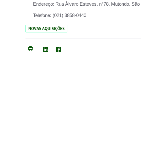
Endereço:
Rua Àlvaro Esteves, n°78, Mutondo, São 
Telefone:
(021) 3858-0440
NOVAS AQUISIÇÕES