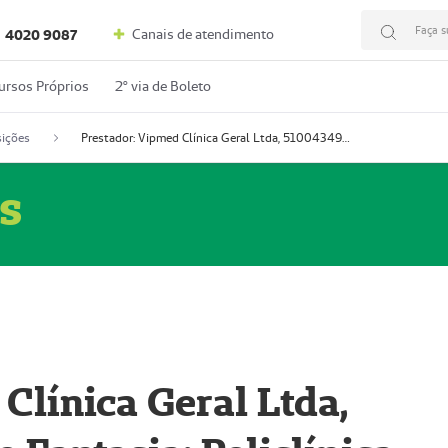
Faça s
Canais de atendimento
4020 9087
ursos Próprios
2º via de Boleto
ições
Prestador: Vipmed Clínica Geral Ltda, 51004349-0 (Nome Fantasia: Policlínica Master)
s
Clínica Geral Ltda,