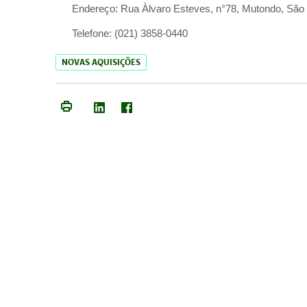
Endereço:
Rua Àlvaro Esteves, n°78, Mutondo, São 
Telefone:
(021) 3858-0440
NOVAS AQUISIÇÕES