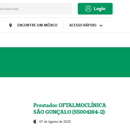
Login
ua busca aqui
ENCONTRE UM MÉDICO
ACESSO RÁPIDO
Prestador OFTALMOCLÍNICA
SÃO GONÇALO (55004164-2)
07 de Agosto de 2020