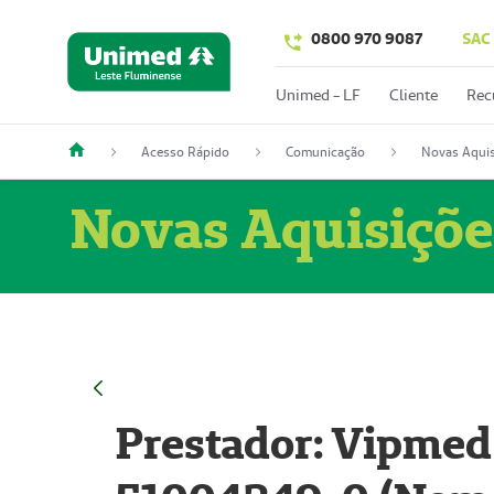
0800 970 9087
SAC
Unimed - LF
Cliente
Rec
Acesso Rápido
Comunicação
Novas Aquis
Novas Aquisiçõe
Prestador: Vipmed 