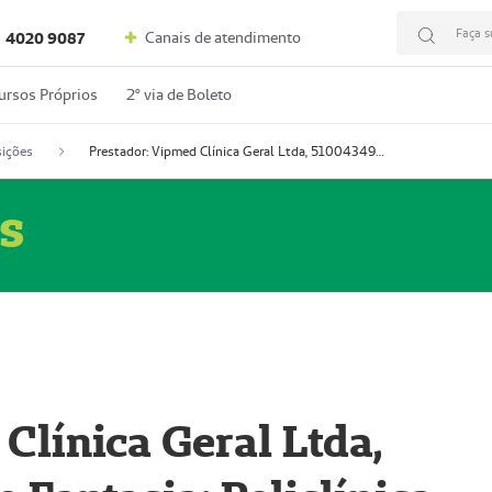
Faça s
Canais de atendimento
4020 9087
ursos Próprios
2º via de Boleto
ições
Prestador: Vipmed Clínica Geral Ltda, 51004349-0 (Nome Fantasia: Policlínica Master)
s
Clínica Geral Ltda,