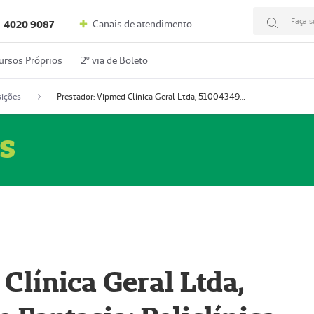
Faça s
Canais de atendimento
4020 9087
ursos Próprios
2º via de Boleto
ições
Prestador: Vipmed Clínica Geral Ltda, 51004349-0 (Nome Fantasia: Policlínica Master)
s
Clínica Geral Ltda,