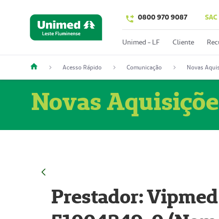
0800 970 9087
SAC
Unimed - LF
Cliente
Rec
Acesso Rápido
Comunicação
Novas Aquis
Novas Aquisiçõe
Prestador: Vipmed 