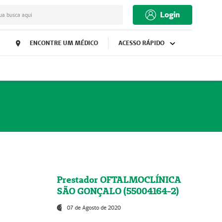
Login
ua busca aqui
ENCONTRE UM MÉDICO
ACESSO RÁPIDO
Prestador OFTALMOCLÍNICA
SÃO GONÇALO (55004164-2)
07 de Agosto de 2020