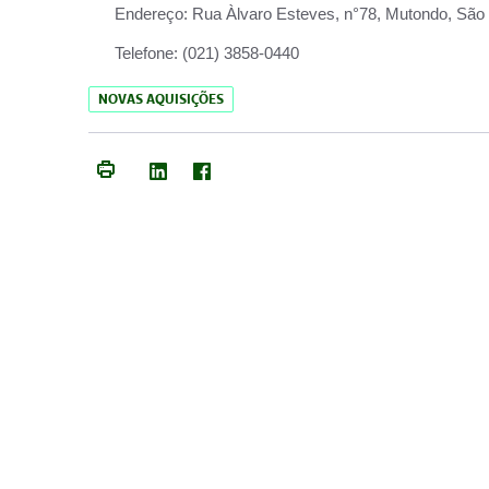
Endereço:
Rua Àlvaro Esteves, n°78, Mutondo, São 
Telefone:
(021) 3858-0440
NOVAS AQUISIÇÕES