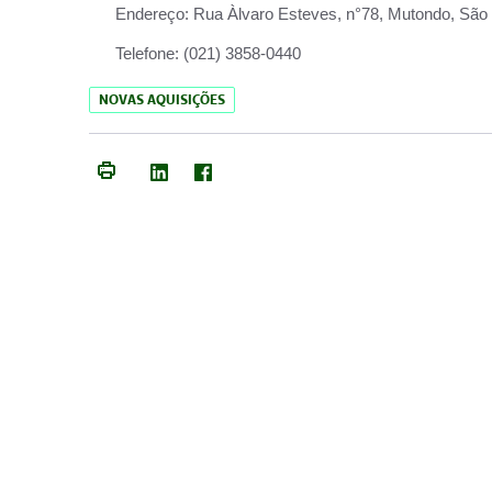
Endereço:
Rua Àlvaro Esteves, n°78, Mutondo, São 
Telefone:
(021) 3858-0440
NOVAS AQUISIÇÕES