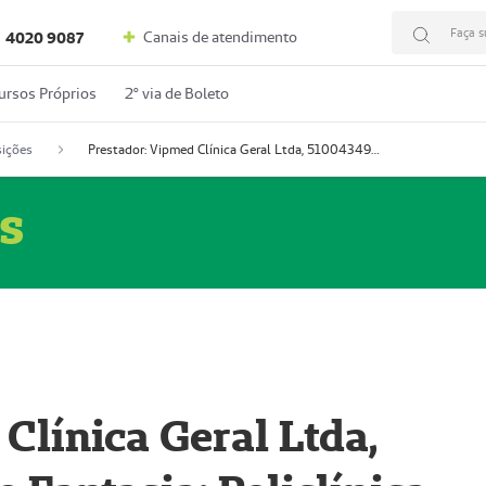
Faça s
Canais de atendimento
4020 9087
ursos Próprios
2º via de Boleto
ições
Prestador: Vipmed Clínica Geral Ltda, 51004349-0 (Nome Fantasia: Policlínica Master)
s
Clínica Geral Ltda,