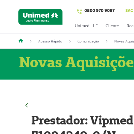
0800 970 9087
SAC
Unimed - LF
Cliente
Rec
Acesso Rápido
Comunicação
Novas Aquis
Novas Aquisiçõe
Prestador: Vipmed 