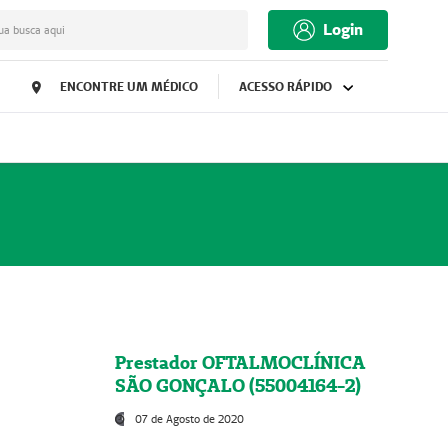
Login
ua busca aqui
ENCONTRE UM MÉDICO
ACESSO RÁPIDO
Prestador OFTALMOCLÍNICA
SÃO GONÇALO (55004164-2)
07 de Agosto de 2020