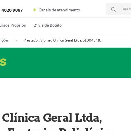
Faça s
Canais de atendimento
4020 9087
ursos Próprios
2º via de Boleto
ições
Prestador: Vipmed Clínica Geral Ltda, 51004349-0 (Nome Fantasia: Policlínica Master)
s
Clínica Geral Ltda,