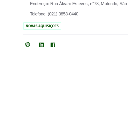
Endereço:
Rua Àlvaro Esteves, n°78, Mutondo, São 
Telefone:
(021) 3858-0440
NOVAS AQUISIÇÕES