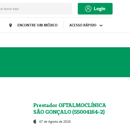
Login
ua busca aqui
ENCONTRE UM MÉDICO
ACESSO RÁPIDO
Prestador OFTALMOCLÍNICA
SÃO GONÇALO (55004164-2)
07 de Agosto de 2020