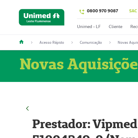
0800 970 9087
SAC
Unimed - LF
Cliente
Rec
Acesso Rápido
Comunicação
Novas Aquis
Novas Aquisiçõe
Prestador: Vipmed 