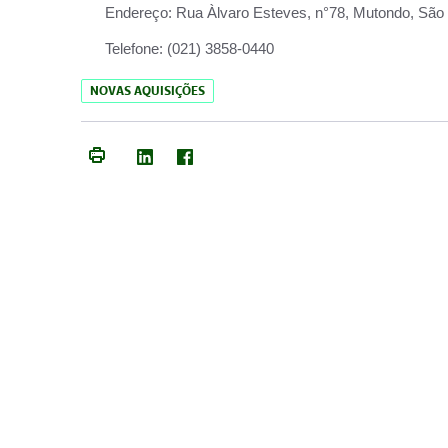
Endereço:
Rua Àlvaro Esteves, n°78, Mutondo, São 
Telefone:
(021) 3858-0440
NOVAS AQUISIÇÕES