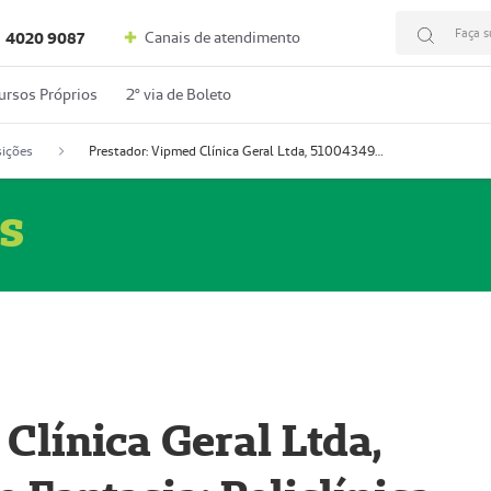
Faça s
Canais de atendimento
4020 9087
ursos Próprios
2º via de Boleto
ições
Prestador: Vipmed Clínica Geral Ltda, 51004349-0 (Nome Fantasia: Policlínica Master)
s
Clínica Geral Ltda,