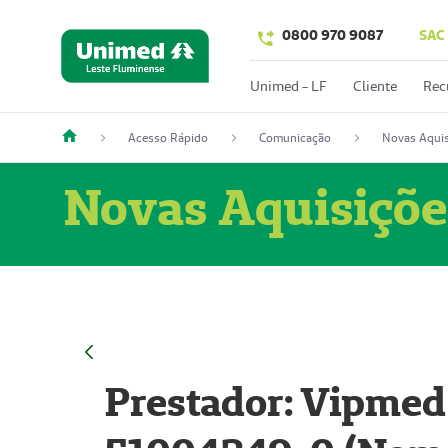
0800 970 9087
SAC
Unimed - LF
Cliente
Rec
Acesso Rápido
Comunicação
Novas Aquis
Novas Aquisiçõe
Prestador: Vipmed 