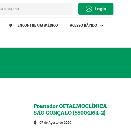
Login
ua busca aqui
ENCONTRE UM MÉDICO
ACESSO RÁPIDO
Prestador OFTALMOCLÍNICA
SÃO GONÇALO (55004164-2)
07 de Agosto de 2020