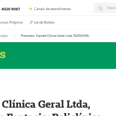
Faça s
Canais de atendimento
4020 9087
ursos Próprios
2º via de Boleto
ições
Prestador: Vipmed Clínica Geral Ltda, 51004349-0 (Nome Fantasia: Policlínica Master)
s
Clínica Geral Ltda,