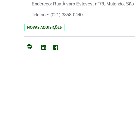
Endereço:
Rua Àlvaro Esteves, n°78, Mutondo, São 
Telefone:
(021) 3858-0440
NOVAS AQUISIÇÕES