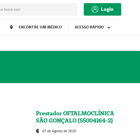
Login
ua busca aqui
ENCONTRE UM MÉDICO
ACESSO RÁPIDO
Prestador OFTALMOCLÍNICA
SÃO GONÇALO (55004164-2)
07 de Agosto de 2020