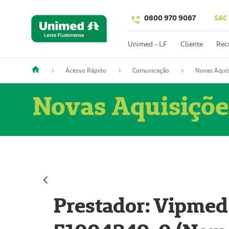
0800 970 9087
SAC
Unimed - LF
Cliente
Rec
Acesso Rápido
Comunicação
Novas Aquis
Novas Aquisiçõe
Prestador: Vipmed 