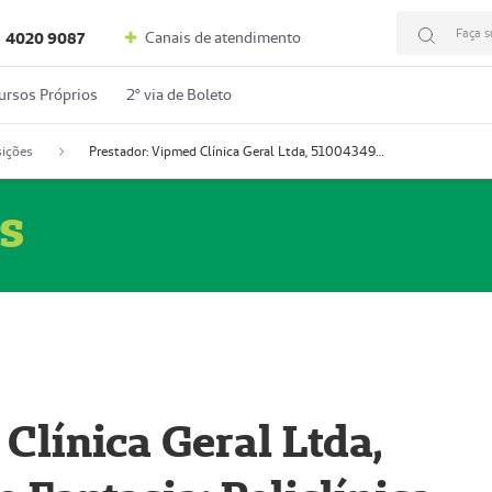
Faça s
Canais de atendimento
4020 9087
ursos Próprios
2º via de Boleto
ições
Prestador: Vipmed Clínica Geral Ltda, 51004349-0 (Nome Fantasia: Policlínica Master)
s
Clínica Geral Ltda,