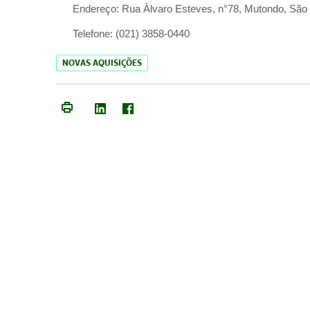
Endereço:
Rua Àlvaro Esteves, n°78, Mutondo, São 
Telefone:
(021) 3858-0440
NOVAS AQUISIÇÕES