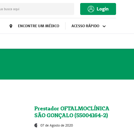
Login
ua busca aqui
ENCONTRE UM MÉDICO
ACESSO RÁPIDO
Prestador OFTALMOCLÍNICA
SÃO GONÇALO (55004164-2)
07 de Agosto de 2020