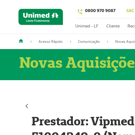
0800 970 9087
SAC
Unimed - LF
Cliente
Rec
Acesso Rápido
Comunicação
Novas Aquis
Novas Aquisiçõe
Prestador: Vipmed 