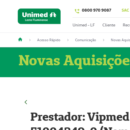
0800 970 9087
SAC
Unimed - LF
Cliente
Rec
Acesso Rápido
Comunicação
Novas Aquis
Novas Aquisiçõe
Prestador: Vipmed 