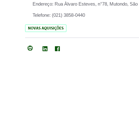
Endereço:
Rua Àlvaro Esteves, n°78, Mutondo, São 
Telefone:
(021) 3858-0440
NOVAS AQUISIÇÕES