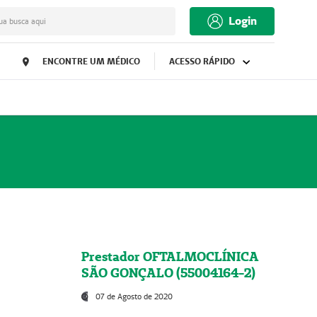
Login
ua busca aqui
ENCONTRE UM MÉDICO
ACESSO RÁPIDO
Prestador OFTALMOCLÍNICA
SÃO GONÇALO (55004164-2)
07 de Agosto de 2020