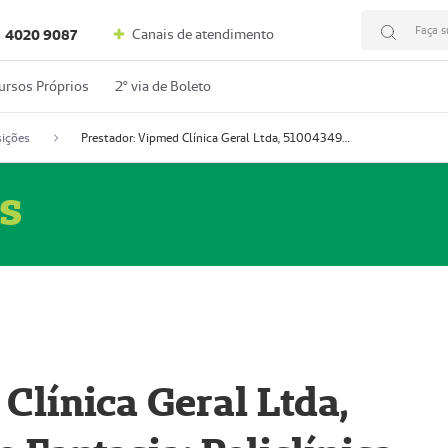
Faça s
Canais de atendimento
4020 9087
ursos Próprios
2º via de Boleto
ições
Prestador: Vipmed Clínica Geral Ltda, 51004349-0 (Nome Fantasia: Policlínica Master)
s
Clínica Geral Ltda,