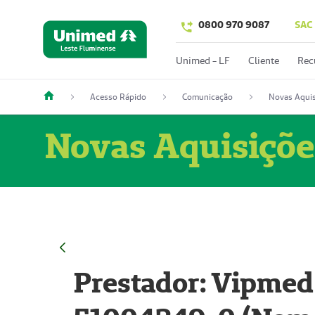
0800 970 9087
SAC
Unimed - LF
Cliente
Rec
Acesso Rápido
Comunicação
Novas Aquis
Novas Aquisiçõe
Prestador: Vipmed 