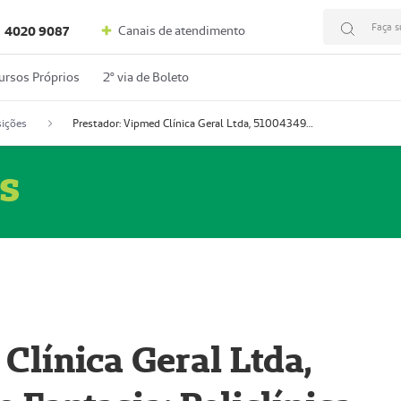
Faça s
Canais de atendimento
4020 9087
ursos Próprios
2º via de Boleto
ições
Prestador: Vipmed Clínica Geral Ltda, 51004349-0 (Nome Fantasia: Policlínica Master)
s
Clínica Geral Ltda,