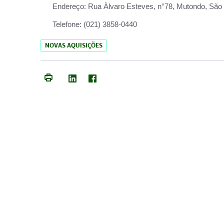
Endereço:
Rua Àlvaro Esteves, n°78, Mutondo, São 
Telefone:
(021) 3858-0440
NOVAS AQUISIÇÕES