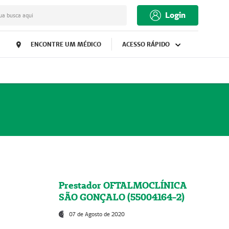
Login
ua busca aqui
ENCONTRE UM MÉDICO
ACESSO RÁPIDO
Prestador OFTALMOCLÍNICA
SÃO GONÇALO (55004164-2)
07 de Agosto de 2020