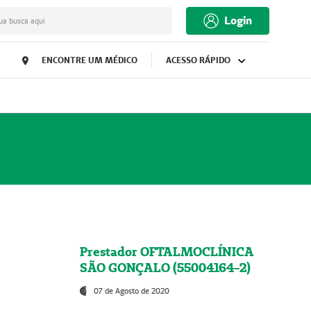
Login
ua busca aqui
ENCONTRE UM MÉDICO
ACESSO RÁPIDO
Prestador OFTALMOCLÍNICA
SÃO GONÇALO (55004164-2)
07 de Agosto de 2020