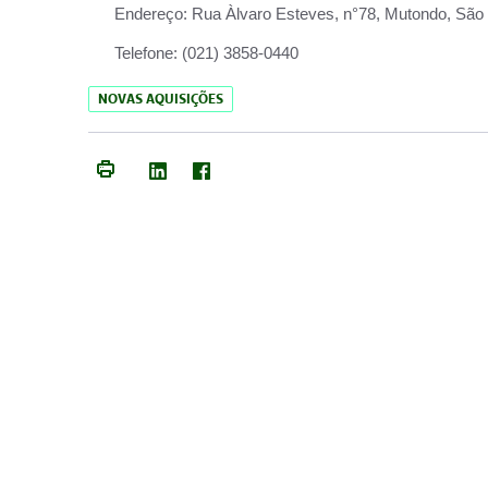
Endereço:
Rua Àlvaro Esteves, n°78, Mutondo, São 
Telefone:
(021) 3858-0440
NOVAS AQUISIÇÕES