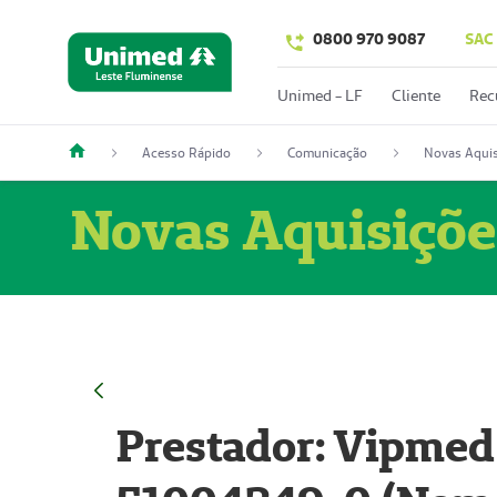
0800 970 9087
SAC
Unimed - LF
Cliente
Rec
Acesso Rápido
Comunicação
Novas Aquis
Novas Aquisiçõe
Prestador: Vipmed 