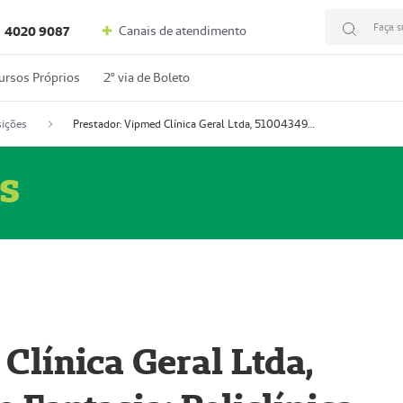
Faça s
Canais de atendimento
4020 9087
ursos Próprios
2º via de Boleto
ições
Prestador: Vipmed Clínica Geral Ltda, 51004349-0 (Nome Fantasia: Policlínica Master)
s
Clínica Geral Ltda,