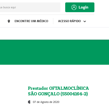
Login
ua busca aqui
ENCONTRE UM MÉDICO
ACESSO RÁPIDO
Prestador OFTALMOCLÍNICA
SÃO GONÇALO (55004164-2)
07 de Agosto de 2020