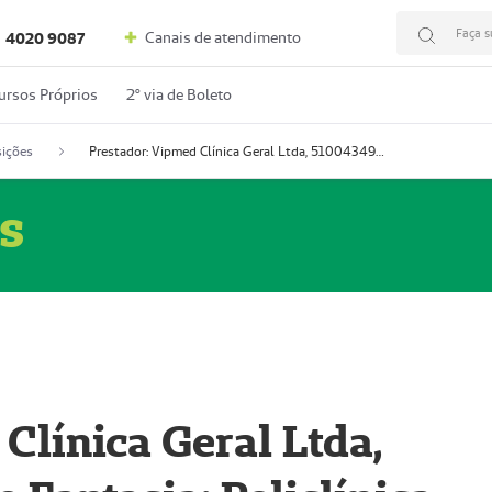
Faça s
Canais de atendimento
4020 9087
ursos Próprios
2º via de Boleto
ições
Prestador: Vipmed Clínica Geral Ltda, 51004349-0 (Nome Fantasia: Policlínica Master)
s
Clínica Geral Ltda,