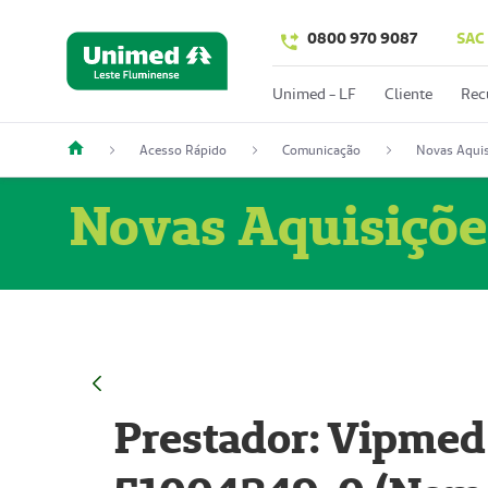
0800 970 9087
SAC
Unimed - LF
Cliente
Rec
Acesso Rápido
Comunicação
Novas Aquis
Novas Aquisiçõe
Prestador: Vipmed 