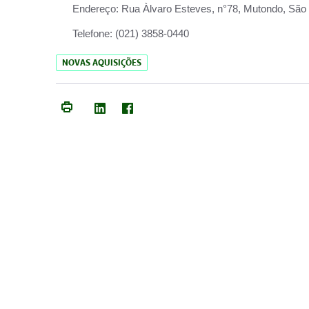
Endereço:
Rua Àlvaro Esteves, n°78, Mutondo, São 
Telefone:
(021) 3858-0440
NOVAS AQUISIÇÕES