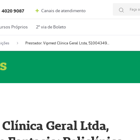
Faça s
Canais de atendimento
4020 9087
ursos Próprios
2º via de Boleto
ições
Prestador: Vipmed Clínica Geral Ltda, 51004349-0 (Nome Fantasia: Policlínica Master)
s
Clínica Geral Ltda,