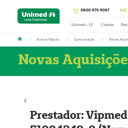
0800 970 9087
SAC
Unimed - LF
Cliente
Rec
Acesso Rápido
Comunicação
Novas Aquis
Novas Aquisiçõe
Prestador: Vipmed 