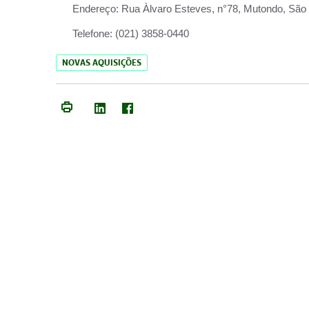
Endereço:
Rua Àlvaro Esteves, n°78, Mutondo, São 
Telefone:
(021) 3858-0440
NOVAS AQUISIÇÕES