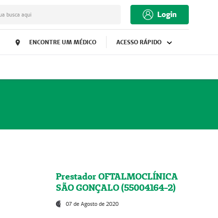
Login
ua busca aqui
ENCONTRE UM MÉDICO
ACESSO RÁPIDO
Prestador OFTALMOCLÍNICA
SÃO GONÇALO (55004164-2)
07 de Agosto de 2020