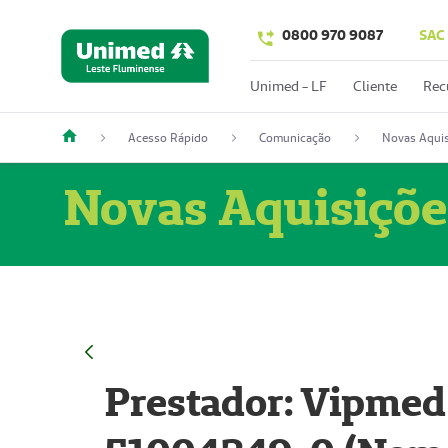
0800 970 9087
SAC
Unimed - LF
Cliente
Rec
Acesso Rápido
Comunicação
Novas Aquis
Novas Aquisiçõe
Prestador: Vipmed 