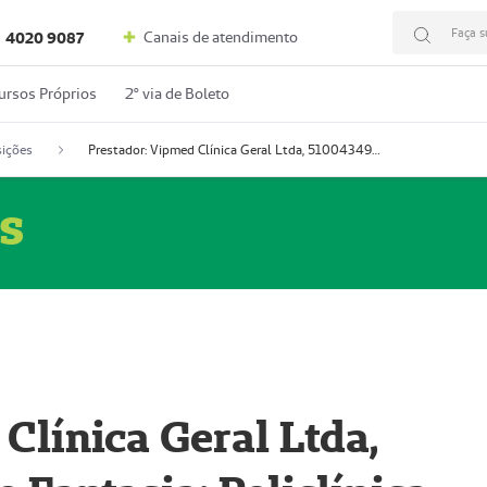
Faça s
Canais de atendimento
4020 9087
ursos Próprios
2º via de Boleto
ições
Prestador: Vipmed Clínica Geral Ltda, 51004349-0 (Nome Fantasia: Policlínica Master)
s
Clínica Geral Ltda,