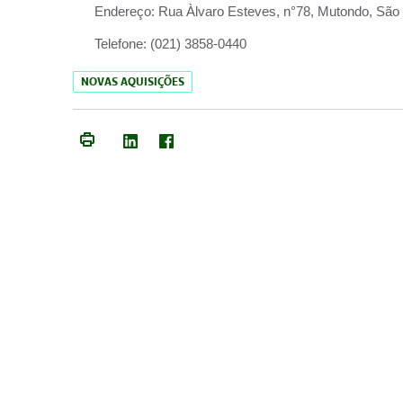
Endereço:
Rua Àlvaro Esteves, n°78, Mutondo, São 
Telefone:
(021) 3858-0440
NOVAS AQUISIÇÕES