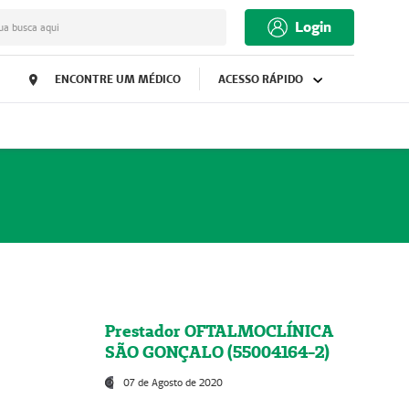
Login
ua busca aqui
ENCONTRE UM MÉDICO
ACESSO RÁPIDO
Prestador OFTALMOCLÍNICA
SÃO GONÇALO (55004164-2)
07 de Agosto de 2020