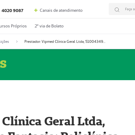
Faça s
Canais de atendimento
4020 9087
ursos Próprios
2º via de Boleto
ições
Prestador: Vipmed Clínica Geral Ltda, 51004349-0 (Nome Fantasia: Policlínica Master)
s
Clínica Geral Ltda,