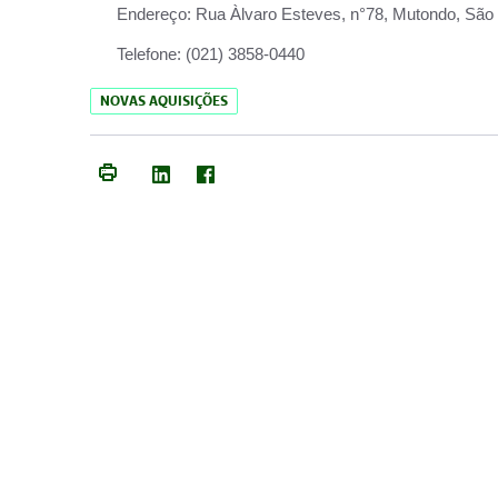
Endereço:
Rua Àlvaro Esteves, n°78, Mutondo, São 
Telefone:
(021) 3858-0440
NOVAS AQUISIÇÕES