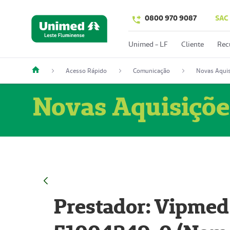
0800 970 9087
SAC
Unimed - LF
Cliente
Rec
Acesso Rápido
Comunicação
Novas Aquis
Novas Aquisiçõe
Prestador: Vipmed 