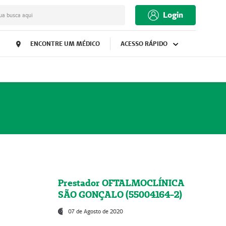
Login
ua busca aqui
ENCONTRE UM MÉDICO
ACESSO RÁPIDO
Prestador OFTALMOCLÍNICA
SÃO GONÇALO (55004164-2)
07 de Agosto de 2020