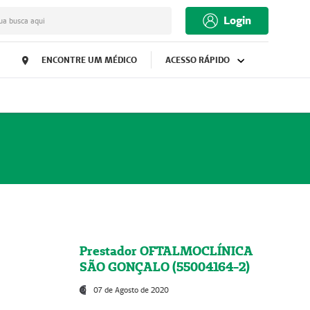
Login
ua busca aqui
ENCONTRE UM MÉDICO
ACESSO RÁPIDO
Prestador OFTALMOCLÍNICA
SÃO GONÇALO (55004164-2)
07 de Agosto de 2020