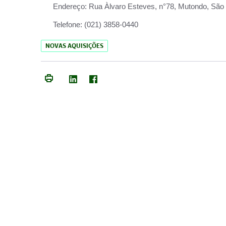
Endereço:
Rua Àlvaro Esteves, n°78, Mutondo, São 
Telefone:
(021) 3858-0440
NOVAS AQUISIÇÕES