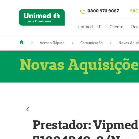
0800 970 9087
SAC
Unimed - LF
Cliente
Rec
Acesso Rápido
Comunicação
Novas Aquis
Novas Aquisiçõe
Prestador: Vipmed 