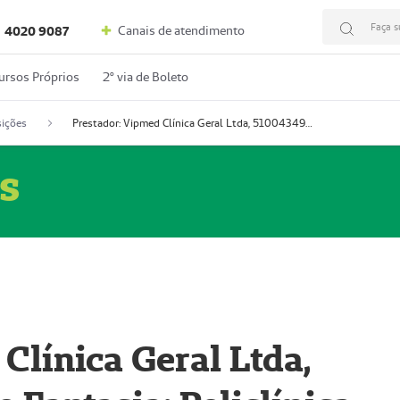
Faça s
Canais de atendimento
4020 9087
ursos Próprios
2º via de Boleto
ições
Prestador: Vipmed Clínica Geral Ltda, 51004349-0 (Nome Fantasia: Policlínica Master)
s
Clínica Geral Ltda,