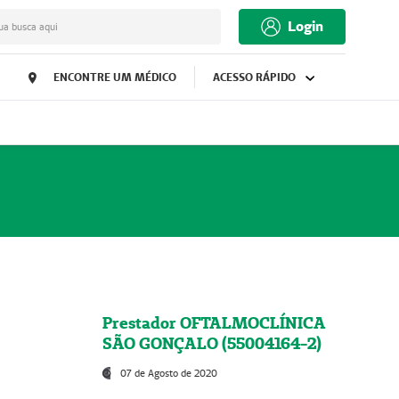
Login
ua busca aqui
ENCONTRE UM MÉDICO
ACESSO RÁPIDO
Prestador OFTALMOCLÍNICA
SÃO GONÇALO (55004164-2)
07 de Agosto de 2020