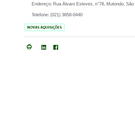
Endereço:
Rua Àlvaro Esteves, n°78, Mutondo, São 
Telefone:
(021) 3858-0440
NOVAS AQUISIÇÕES