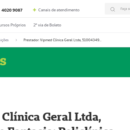
Faça s
Canais de atendimento
4020 9087
ursos Próprios
2º via de Boleto
ições
Prestador: Vipmed Clínica Geral Ltda, 51004349-0 (Nome Fantasia: Policlínica Master)
s
Clínica Geral Ltda,