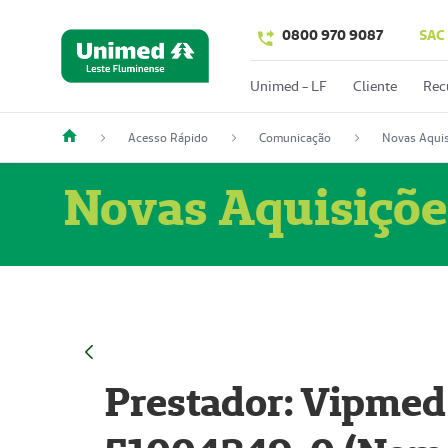
0800 970 9087
SAC
Unimed - LF
Cliente
Rec
Acesso Rápido
Comunicação
Novas Aquis
Novas Aquisiçõe
Prestador: Vipmed 