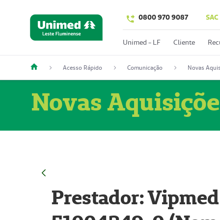
0800 970 9087
SAC
Unimed - LF
Cliente
Rec
Acesso Rápido
Comunicação
Novas Aquis
Novas Aquisiçõe
Prestador: Vipmed 