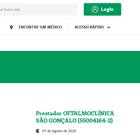
Login
ua busca aqui
ENCONTRE UM MÉDICO
ACESSO RÁPIDO
Prestador OFTALMOCLÍNICA
SÃO GONÇALO (55004164-2)
07 de Agosto de 2020