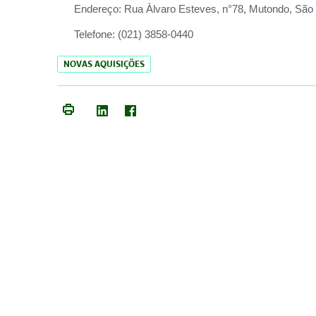
Endereço:
Rua Àlvaro Esteves, n°78, Mutondo, São 
Telefone:
(021) 3858-0440
NOVAS AQUISIÇÕES