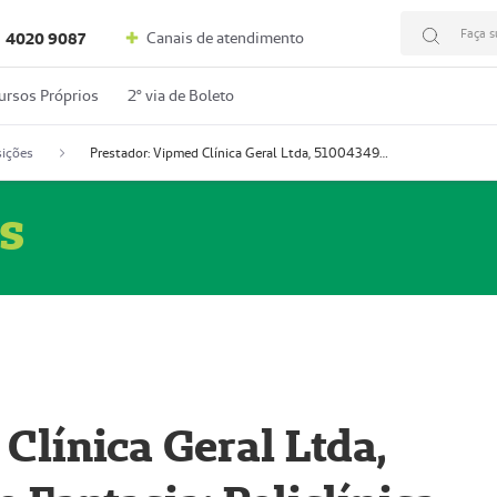
Faça s
Canais de atendimento
4020 9087
ursos Próprios
2º via de Boleto
ições
Prestador: Vipmed Clínica Geral Ltda, 51004349-0 (Nome Fantasia: Policlínica Master)
s
Clínica Geral Ltda,