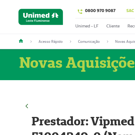
0800 970 9087
SAC
Unimed - LF
Cliente
Rec
Acesso Rápido
Comunicação
Novas Aquis
Novas Aquisiçõe
Prestador: Vipmed 