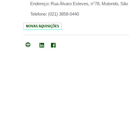
Endereço:
Rua Àlvaro Esteves, n°78, Mutondo, São 
Telefone:
(021) 3858-0440
NOVAS AQUISIÇÕES