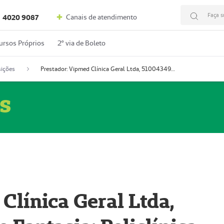
Faça s
Canais de atendimento
4020 9087
ursos Próprios
2º via de Boleto
ições
Prestador: Vipmed Clínica Geral Ltda, 51004349-0 (Nome Fantasia: Policlínica Master)
s
Clínica Geral Ltda,