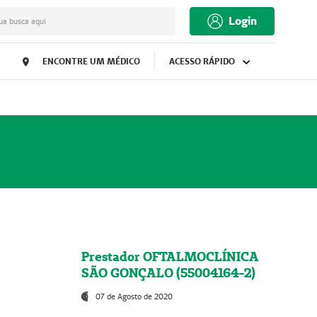
Login
ua busca aqui
ENCONTRE UM MÉDICO
ACESSO RÁPIDO
Prestador OFTALMOCLÍNICA
SÃO GONÇALO (55004164-2)
07 de Agosto de 2020