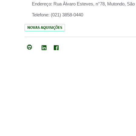
Endereço:
Rua Àlvaro Esteves, n°78, Mutondo, São 
Telefone:
(021) 3858-0440
NOVAS AQUISIÇÕES