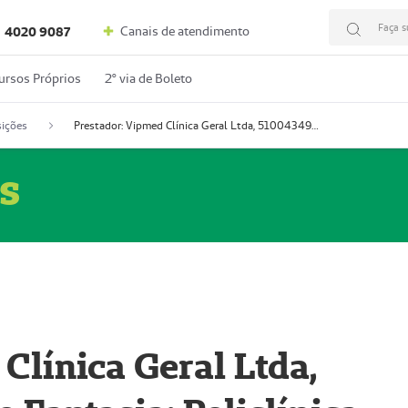
Faça s
Canais de atendimento
4020 9087
ursos Próprios
2º via de Boleto
ições
Prestador: Vipmed Clínica Geral Ltda, 51004349-0 (Nome Fantasia: Policlínica Master)
s
Clínica Geral Ltda,