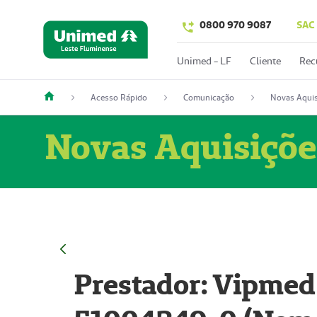
0800 970 9087
SAC
Unimed - LF
Cliente
Rec
Acesso Rápido
Comunicação
Novas Aquis
Novas Aquisiçõe
Prestador: Vipmed 