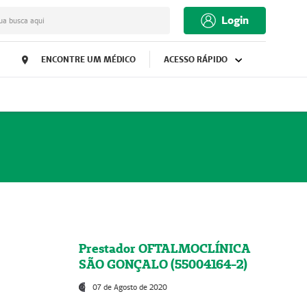
Login
ua busca aqui
ENCONTRE UM MÉDICO
ACESSO RÁPIDO
Prestador OFTALMOCLÍNICA
SÃO GONÇALO (55004164-2)
07 de Agosto de 2020