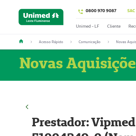
0800 970 9087
SAC
Unimed - LF
Cliente
Rec
Acesso Rápido
Comunicação
Novas Aquis
Novas Aquisiçõe
Prestador: Vipmed 