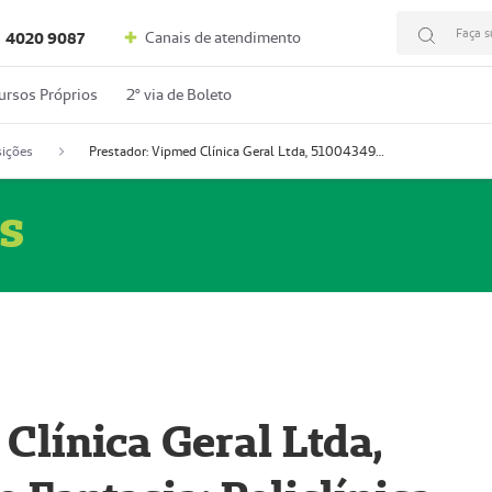
Faça s
Canais de atendimento
4020 9087
ursos Próprios
2º via de Boleto
ições
Prestador: Vipmed Clínica Geral Ltda, 51004349-0 (Nome Fantasia: Policlínica Master)
s
Clínica Geral Ltda,