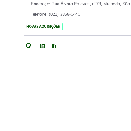
Endereço:
Rua Àlvaro Esteves, n°78, Mutondo, São 
Telefone:
(021) 3858-0440
NOVAS AQUISIÇÕES