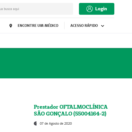
Login
ua busca aqui
ENCONTRE UM MÉDICO
ACESSO RÁPIDO
Prestador OFTALMOCLÍNICA
SÃO GONÇALO (55004164-2)
07 de Agosto de 2020